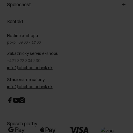
Zákazníky klub
Spoločnosť
Spôsob platby
Pravidlá propagácie
Náklady na doručenie
Záruka a reklamácie
O nás
Vrátenie
Kontakt
Starostlivosť o kožu
Stacionárne obchody
Na cestách
GDPR - Zásady ochrany osobných údajov
Hotline e-shopu
Bezpečné nakupovanie
Právne informácie
po-pi: 09:00 – 17:00
Blog
Kontakt
Najčastejšie kladené otázky (FAQ)
Zákaznícky servis e-shopu
+421 322 304 230
info@obchod.ochnik.sk
Stacionárne salóny
info@obchod.ochnik.sk
Spôsob platby