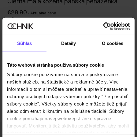
Čierna malá kožená pánska peňaženka
€29,90
-
Aktuálna cena
Odoslanie do 1 pracovného dňa
Popis produktu
Súhlas
Detaily
O cookies
Detaily
Táto webová stránka používa súbory cookie
Zloženie a rozmery
Súbory cookie používame na správne poskytovanie
našich služieb, na štatistické a reklamné účely. Viac
informácií o tom si môžete prečítať a upraviť nastavenia
Recenzie
ochrany osobných údajov výberom položky "Prispôsobiť
súbory cookie". Všetky súbory cookie môžete tiež prijať
alebo odmietnuť kliknutím na príslušné tlačidlá. Súbory
cookie pomáhajú našej webovej stránke správne
fungovať. Monitorujú tiež aktivitu používateľov, aby mohli
zobrazovať obsah na mieru, odporúčania a reklamné