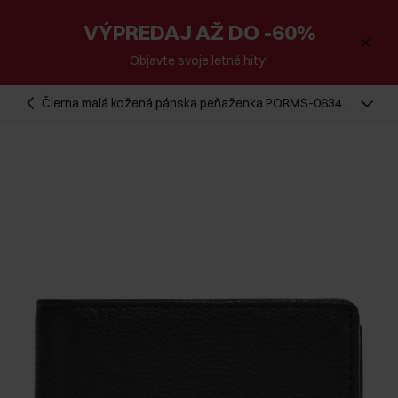
VÝPREDAJ AŽ DO -60%
Objavte svoje letné hity!
Čierna malá kožená pánska peňaženka PORMS-0634-
99(W25)