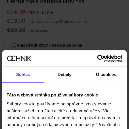
Čierna malá dámska ľadvinka
€14,90
-
Aktuálna cena
€19,90
-
najnižšia cena za 30 dní pred znížením
€69,90
-
bežná cena
Viac produktov = väčšia úspora!
Kúpte si minimálne 2 kusy z kategórie kabeliek, kufrov
alebo cestovných kozmetických taštičiek a získajte 30
% zľavu na druhý a každý ďalší kus! Kombinujte
ľubovoľne – zľava sa automaticky započítava v košíku.
Súhlas
Detaily
O cookies
Odoslanie do 1 pracovného dňa
Táto webová stránka používa súbory cookie
Popis produktu
Súbory cookie používame na správne poskytovanie
našich služieb, na štatistické a reklamné účely. Viac
Detaily
informácií o tom si môžete prečítať a upraviť nastavenia
ochrany osobných údajov výberom položky "Prispôsobiť