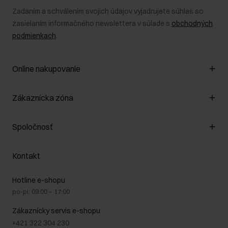
Zadaním a schválením svojich údajov vyjadrujete súhlas so
zasielaním informačného newslettera v súlade s
obchodných
podmienkach
.
Online nakupovanie
Spravovať súbory cookie
Zákaznícka zóna
O obchode
Pravidlá obchodu
Zákazníky klub
Spoločnosť
Spôsob platby
Pravidlá propagácie
Náklady na doručenie
Záruka a reklamácie
O nás
Vrátenie
Kontakt
Starostlivosť o kožu
Stacionárne obchody
Na cestách
GDPR - Zásady ochrany osobných údajov
Hotline e-shopu
Bezpečné nakupovanie
Právne informácie
po-pi: 09:00 – 17:00
Blog
Kontakt
Najčastejšie kladené otázky (FAQ)
Zákaznícky servis e-shopu
+421 322 304 230