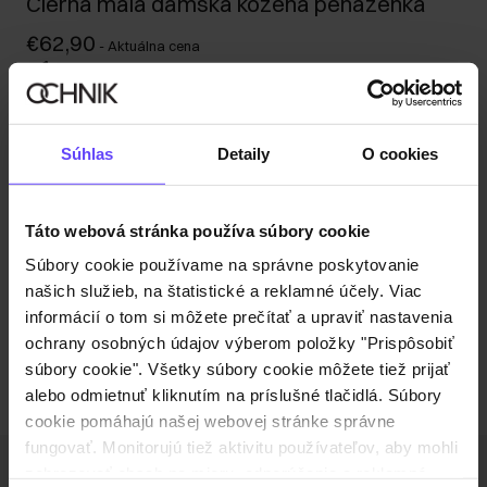
Čierna malá dámska kožená peňaženka
€62,90
-
Aktuálna cena
Odoslanie do 1 pracovného dňa
Popis produktu
Súhlas
Detaily
O cookies
Detaily
Táto webová stránka používa súbory cookie
Zloženie a rozmery
Súbory cookie používame na správne poskytovanie
našich služieb, na štatistické a reklamné účely. Viac
informácií o tom si môžete prečítať a upraviť nastavenia
Recenzie
ochrany osobných údajov výberom položky "Prispôsobiť
súbory cookie". Všetky súbory cookie môžete tiež prijať
alebo odmietnuť kliknutím na príslušné tlačidlá. Súbory
cookie pomáhajú našej webovej stránke správne
fungovať. Monitorujú tiež aktivitu používateľov, aby mohli
zobrazovať obsah na mieru, odporúčania a reklamné