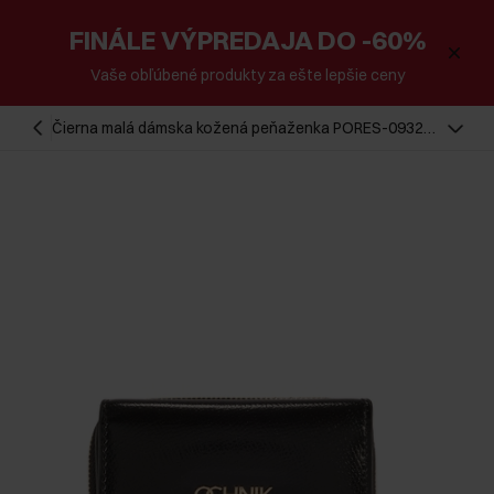
FINÁLE VÝPREDAJA DO -60%
Vaše obľúbené produkty za ešte lepšie ceny
Čierna malá dámska kožená peňaženka PORES-0932A-
99(Z25)