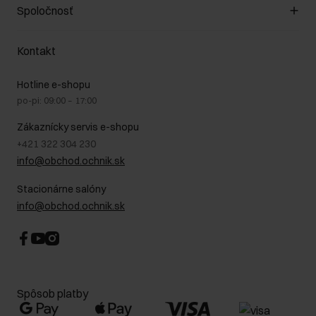
Zákazníky klub
Spoločnosť
Spôsob platby
Pravidlá propagácie
Náklady na doručenie
Záruka a reklamácie
O nás
Vrátenie
Kontakt
Starostlivosť o kožu
Stacionárne obchody
Na cestách
GDPR - Zásady ochrany osobných údajov
Hotline e-shopu
Bezpečné nakupovanie
Právne informácie
po-pi: 09:00 – 17:00
Blog
Kontakt
Najčastejšie kladené otázky (FAQ)
Zákaznícky servis e-shopu
+421 322 304 230
info@obchod.ochnik.sk
Stacionárne salóny
info@obchod.ochnik.sk
Spôsob platby