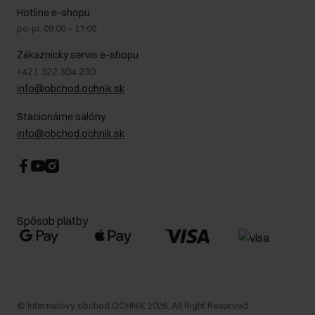
Na cestách
GDPR - Zásady ochrany osobných údajov
Hotline e-shopu
Bezpečné nakupovanie
Právne informácie
po-pi: 09:00 – 17:00
Blog
Kontakt
Najčastejšie kladené otázky (FAQ)
Zákaznícky servis e-shopu
+421 322 304 230
info@obchod.ochnik.sk
Stacionárne salóny
info@obchod.ochnik.sk
Spôsob platby
©
Internetový obchod OCHNIK
2026
. All Right Reserved.