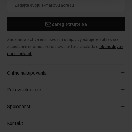
Zaregistrujte sa
Zadaním a schválením svojich údajov vyjadrujete súhlas so
zasielaním informačného newslettera v súlade s
obchodných
podmienkach
.
Online nakupovanie
Spravovať súbory cookie
Zákaznícka zóna
O obchode
Pravidlá obchodu
Zákazníky klub
Spoločnosť
Spôsob platby
Pravidlá propagácie
Náklady na doručenie
Záruka a reklamácie
O nás
Vrátenie
Kontakt
Starostlivosť o kožu
Stacionárne obchody