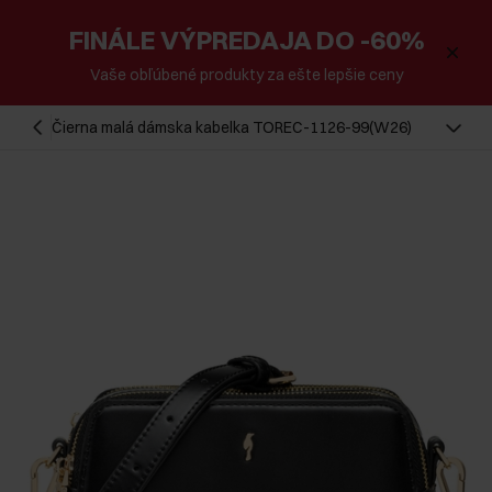
FINÁLE VÝPREDAJA DO -60%
Vaše obľúbené produkty za ešte lepšie ceny
Čierna malá dámska kabelka TOREC-1126-99(W26)