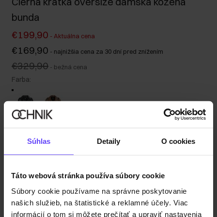
Čierna krátka oversize dámska kožená
bunda
€199,90
-
Aktuálna cena
€169,90
-
najnižšia cena za 30 dní pred znížením
€329,90
-
bežná cena
Farba
:
Tabuľka veľkostí
Súhlas
Detaily
O cookies
Vyberte veľkosť
Naša modelka meria 180 cm a má na sebe veľkosť S.
Táto webová stránka používa súbory cookie
Odoslanie do 1 pracovného dňa
Súbory cookie používame na správne poskytovanie
Popis produktu
našich služieb, na štatistické a reklamné účely. Viac
informácií o tom si môžete prečítať a upraviť nastavenia