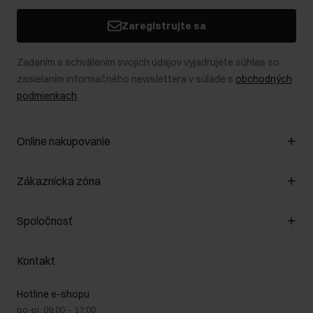
Zaregistrujte sa
Zadaním a schválením svojich údajov vyjadrujete súhlas so
zasielaním informačného newslettera v súlade s
obchodných
podmienkach
.
Online nakupovanie
Spravovať súbory cookie
Zákaznícka zóna
O obchode
Pravidlá obchodu
Zákazníky klub
Spoločnosť
Spôsob platby
Pravidlá propagácie
Náklady na doručenie
Záruka a reklamácie
O nás
Vrátenie
Kontakt
Starostlivosť o kožu
Stacionárne obchody
Na cestách
GDPR - Zásady ochrany osobných údajov
Hotline e-shopu
Bezpečné nakupovanie
Právne informácie
po-pi: 09:00 – 17:00