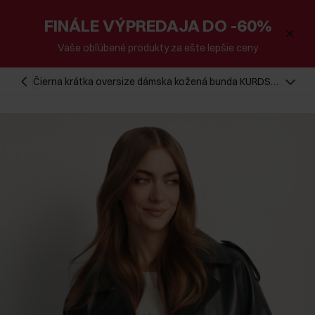
FINÁLE VÝPREDAJA DO -60%
Vaše obľúbené produkty za ešte lepšie ceny
Čierna krátka oversize dámska kožená bunda KURDS-
0540-99(W26)