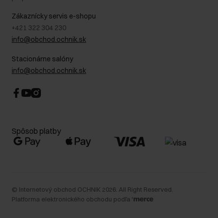
Blog
Kontakt
Najčastejšie kladené otázky (FAQ)
Zákaznícky servis e-shopu
+421 322 304 230
info@obchod.ochnik.sk
Stacionárne salóny
info@obchod.ochnik.sk
Spôsob platby
©
Internetový obchod OCHNIK
2026
. All Right Reserved.
Platforma elektronického obchodu podľa