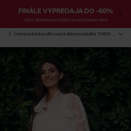
FINÁLE VÝPREDAJA DO -60%
Vaše obľúbené produkty za ešte lepšie ceny
Čierna kožená podlhovastá dámska kabelka TORES-
1259-99(W26)