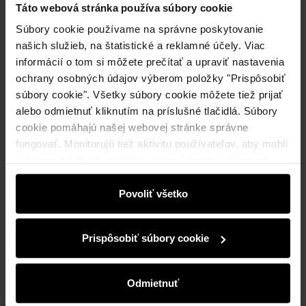
Táto webová stránka používa súbory cookie
Súbory cookie používame na správne poskytovanie
Upozorniť ma na dostupnosť
našich služieb, na štatistické a reklamné účely. Viac
informácií o tom si môžete prečítať a upraviť nastavenia
ochrany osobných údajov výberom položky "Prispôsobiť
súbory cookie". Všetky súbory cookie môžete tiež prijať
Popis produktu
alebo odmietnuť kliknutím na príslušné tlačidlá. Súbory
cookie pomáhajú našej webovej stránke správne
fungovať. Monitorujú tiež aktivitu používateľov, aby mohli
Detaily
zobrazovať obsah na mieru, odporúčania a reklamné
správy, ktoré vás informujú o najnovších akciách v
Zloženie a rozmery
elektronickom obchode. Informácie o tom, ako používate
Povoliť všetko
našu stránku, zdieľame s partnermi v oblasti sociálnych
médií, reklamy a analýzy. Títo partneri môžu tieto
Recenzie
Prispôsobiť súbory cookie
informácie kombinovať s ďalšími údajmi, ktoré od vás
získali alebo ktoré ste získali pri používaní ich služieb.
Odmietnuť