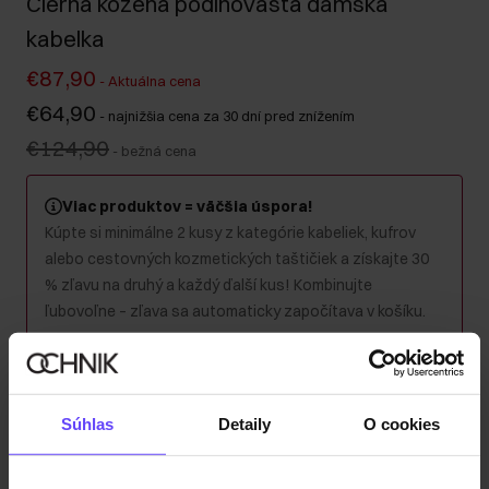
Čierna kožená podlhovastá dámska
kabelka
€87,90
-
Aktuálna cena
€64,90
-
najnižšia cena za 30 dní pred znížením
€124,90
-
bežná cena
Viac produktov = väčšia úspora!
Kúpte si minimálne 2 kusy z kategórie kabeliek, kufrov
alebo cestovných kozmetických taštičiek a získajte 30
% zľavu na druhý a každý ďalší kus! Kombinujte
ľubovoľne – zľava sa automaticky započítava v košíku.
Produkt nie je k dispozícii
Informujte ma o dostupnosti e-mailom.
Súhlas
Detaily
O cookies
Vaša e-mailová adresa