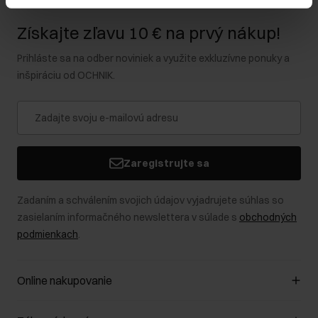
Získajte zľavu 10 € na prvý nákup!
Prihláste sa na odber noviniek a využite exkluzívne ponuky a
inšpiráciu od OCHNIK.
Zaregistrujte sa
Zadaním a schválením svojich údajov vyjadrujete súhlas so
zasielaním informačného newslettera v súlade s
obchodných
podmienkach
.
Online nakupovanie
Spravovať súbory cookie