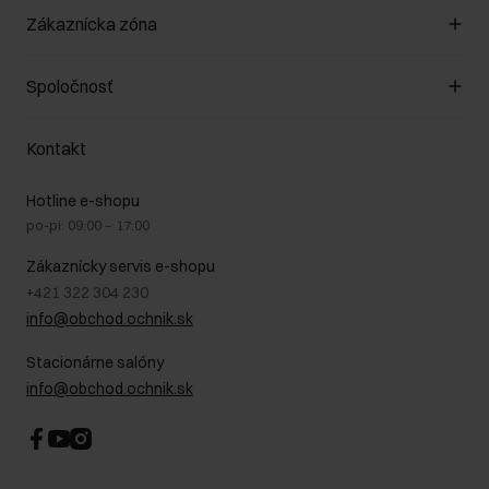
Spravovať súbory cookie
Zákaznícka zóna
O obchode
Pravidlá obchodu
Zákazníky klub
Spoločnosť
Spôsob platby
Pravidlá propagácie
Náklady na doručenie
Záruka a reklamácie
O nás
Vrátenie
Kontakt
Starostlivosť o kožu
Stacionárne obchody
Na cestách
GDPR - Zásady ochrany osobných údajov
Hotline e-shopu
Bezpečné nakupovanie
Právne informácie
po-pi: 09:00 – 17:00
Blog
Kontakt
Najčastejšie kladené otázky (FAQ)
Zákaznícky servis e-shopu
+421 322 304 230
info@obchod.ochnik.sk
Stacionárne salóny
info@obchod.ochnik.sk