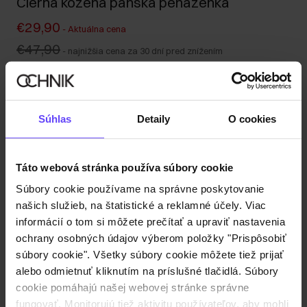
Čierna kožená pánska peňaženka
€29,90
-
Aktuálna cena
€47,90
-
najnižšia cena za 30 dní pred znížením
€47,90
-
bežná cena
Odoslanie do 1 pracovného dňa
Popis produktu
Súhlas
Detaily
O cookies
Detaily
Táto webová stránka používa súbory cookie
Súbory cookie používame na správne poskytovanie
Zloženie a rozmery
našich služieb, na štatistické a reklamné účely. Viac
informácií o tom si môžete prečítať a upraviť nastavenia
ochrany osobných údajov výberom položky "Prispôsobiť
Recenzie
súbory cookie". Všetky súbory cookie môžete tiež prijať
alebo odmietnuť kliknutím na príslušné tlačidlá. Súbory
cookie pomáhajú našej webovej stránke správne
fungovať. Monitorujú tiež aktivitu používateľov, aby mohli