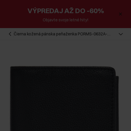
VÝPREDAJ AŽ DO -60%
Objavte svoje letné hity!
Čierna kožená pánska peňaženka PORMS-0632A-
9I(W26)