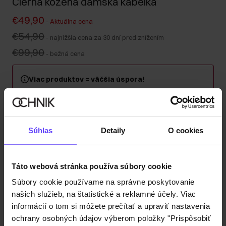
Čierna kožená dámska kabelka
€49,90
-
Aktuálna cena
€54,90
-
najnižšia cena za 30 dní pred znížením
€99,90
-
bežná cena
Viac produktov = väčšia úspora!
Kúpte si minimálne 2 kusy z kategórie kabeliek, kufrov
alebo cestovných kozmetických taštičiek a získajte 30
% zľavu na druhý a každý ďalší kus! Kombinujte
ľubovoľne – zľava sa automaticky započítava v košíku.
Súhlas
Detaily
O cookies
Odoslanie do 1 pracovného dňa
Táto webová stránka používa súbory cookie
Popis produktu
Súbory cookie používame na správne poskytovanie
našich služieb, na štatistické a reklamné účely. Viac
Detaily
informácií o tom si môžete prečítať a upraviť nastavenia
ochrany osobných údajov výberom položky "Prispôsobiť