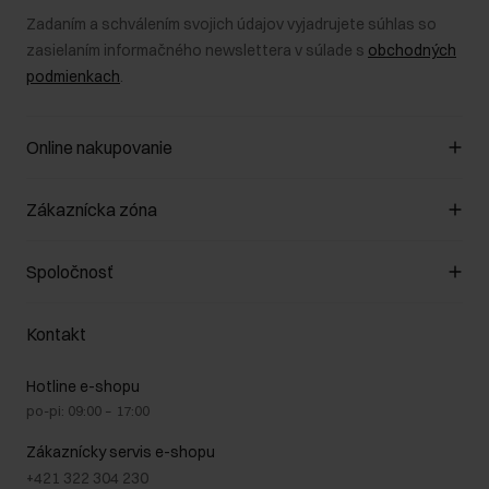
Zadaním a schválením svojich údajov vyjadrujete súhlas so
zasielaním informačného newslettera v súlade s
obchodných
podmienkach
.
Online nakupovanie
Spravovať súbory cookie
Zákaznícka zóna
O obchode
Pravidlá obchodu
Zákazníky klub
Spoločnosť
Spôsob platby
Pravidlá propagácie
Náklady na doručenie
Záruka a reklamácie
O nás
Vrátenie
Kontakt
Starostlivosť o kožu
Stacionárne obchody
Na cestách
GDPR - Zásady ochrany osobných údajov
Hotline e-shopu
Bezpečné nakupovanie
Právne informácie
po-pi: 09:00 – 17:00
Blog
Kontakt
Najčastejšie kladené otázky (FAQ)
Zákaznícky servis e-shopu
+421 322 304 230