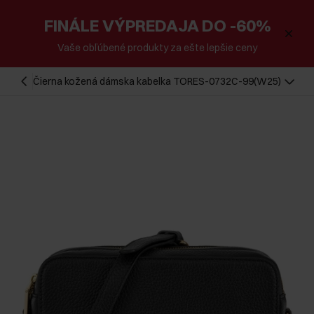
FINÁLE VÝPREDAJA DO -60%
Vaše obľúbené produkty za ešte lepšie ceny
Čierna kožená dámska kabelka TORES-0732C-99(W25)