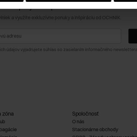
0 € na prvý nákup!
viniek a využite exkluzívne ponuky a inšpiráciu od OCHNIK.
ich údajov vyjadrujete súhlas so zasielaním informačného newslettera
a zóna
Spoločnosť
lub
O nás
opagácie
Stacionárne obchody