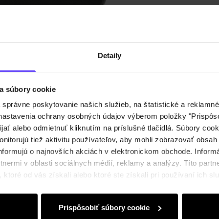
Zloženi
Recenz
Detaily
a súbory cookie
právne poskytovanie našich služieb, na štatistické a reklamné 
ť nastavenia ochrany osobných údajov výberom položky "Prispôso
ijať alebo odmietnuť kliknutím na príslušné tlačidlá. Súbory co
nitorujú tiež aktivitu používateľov, aby mohli zobrazovať obsah
nformujú o najnovších akciách v elektronickom obchode. Inform
nermi v oblasti sociálnych médií, reklamy a analýzy. Títo partne
ktoré od vás získali alebo ktoré ste získali pri používaní ich slu
Prispôsobiť súbory cookie