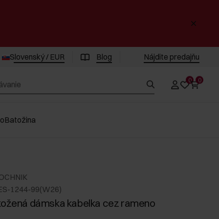
Slovenský / EUR
Blog
Nájdite predajňu
0
0
vo
Batožina
 OCHNIK
ES-1244-99(W26)
kožená dámska kabelka cez rameno