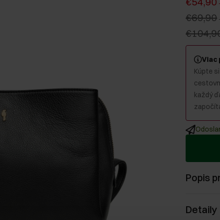
€54,90
€69,90
€104,9
Viac
Kúpte si
cestovný
každý ď
započíta
Odoslan
Popis p
Detaily