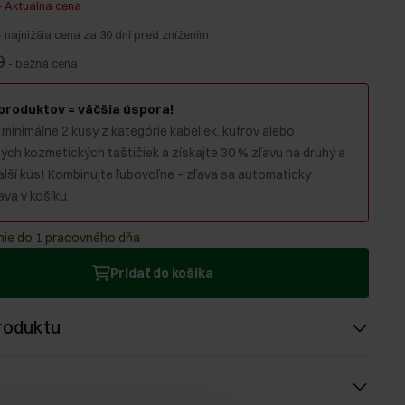
-
Aktuálna cena
-
najnižšia cena za 30 dní pred znížením
0
-
bežná cena
 produktov = väčšia úspora!
 minimálne 2 kusy z kategórie kabeliek, kufrov alebo
ch kozmetických taštičiek a získajte 30 % zľavu na druhý a
alší kus! Kombinujte ľubovoľne – zľava sa automaticky
va v košíku.
ie do 1 pracovného dňa
Pridať do košíka
roduktu