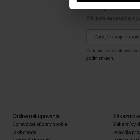
Získajte zľavu 1
Prihláste sa na odber no
Zadaním a schválením svoj
podmienkach
.
Online nakupovanie
Zákazníck
Spravovať súbory cookie
Zákazníky k
O obchode
Pravidlá pr