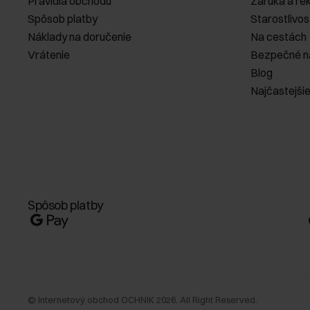
Pravidlá obchodu
Záruka a re
Spôsob platby
Starostlivos
Náklady na doručenie
Na cestách
Vrátenie
Bezpečné n
Blog
Najčastejši
Spôsob platby
©
Internetový obchod OCHNIK
2026
. All Right Reserved.