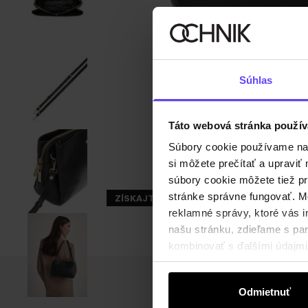
Súhlas
Táto webová stránka použív
Súbory cookie používame na s
si môžete prečítať a upravi
súbory cookie môžete tiež pr
stránke správne fungovať. Mo
ZÍSKAJTE -30%
reklamné správy, ktoré vás i
našu stránku, zdieľame s part
kombinovať s ďalšími údajmi, 
Odmietnuť