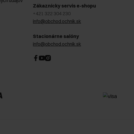
ých údajov
Zákaznícky servis e-shopu
+421 322 304 230
info@obchod.ochnik.sk
Stacionárne salóny
info@obchod.ochnik.sk