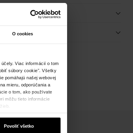
e a rozmery
ie
O cookies
účely. Viac informácií o tom
biť súbory cookie". Všetky
okie pomáhajú našej webovej
 na mieru, odporúčania a
ácie o tom, ako používate
ri môžu tieto informácie
žieb.
Povoliť všetko