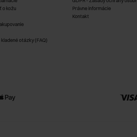
klamácie
GDPR - Zásady ochrany osobn
ť o kožu
Právne informácie
Kontakt
akupovanie
e kladené otázky (FAQ)