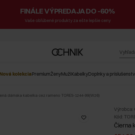
FINÁLE VÝPREDAJA DO -60%
Vaše obľúbené produkty za ešte lepšie ceny
Nová kolekcia
Premium
Ženy
Muži
Kabelky
Doplnky a príslušenst
žená dámska kabelka cez rameno TORES-1244-99(W26)
Výrobca:
Kód: TOR
Čierna 