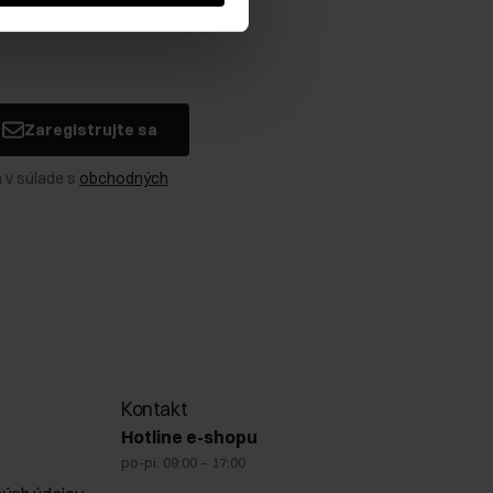
Zaregistrujte sa
 v súlade s
obchodných
Kontakt
Hotline e-shopu
po-pi: 09:00 – 17:00