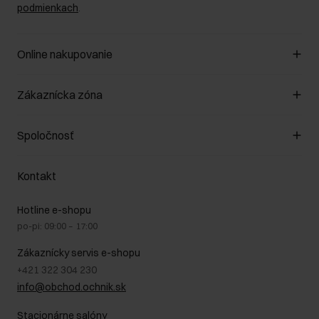
podmienkach
.
Online nakupovanie
Spravovať súbory cookie
Zákaznícka zóna
O obchode
Pravidlá obchodu
Zákazníky klub
Spoločnosť
Spôsob platby
Pravidlá propagácie
Náklady na doručenie
Záruka a reklamácie
O nás
Vrátenie
Kontakt
Starostlivosť o kožu
Stacionárne obchody
Na cestách
GDPR - Zásady ochrany osobných údajov
Hotline e-shopu
Bezpečné nakupovanie
Právne informácie
po-pi: 09:00 – 17:00
Blog
Kontakt
Najčastejšie kladené otázky (FAQ)
Zákaznícky servis e-shopu
+421 322 304 230
info@obchod.ochnik.sk
Stacionárne salóny