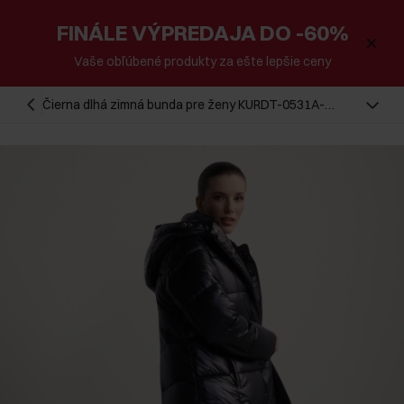
FINÁLE VÝPREDAJA DO -60%
Vaše obľúbené produkty za ešte lepšie ceny
Čierna dlhá zimná bunda pre ženy KURDT-0531A-
99(Z25)