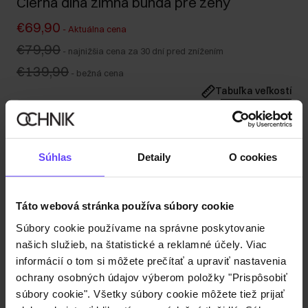
Čierna dlhá zimná bunda pre ženy
€69,90
-
Aktuálna cena
€79,90
-
najnižšia cena za 30 dní pred znížením
€139,90
-
bežná cena
Tabuľka veľkostí
Vyberte veľkosť
Odporúčame zvoliť menšiu veľkosť.
Naša modelka meria 176 cm a má na sebe veľkosť S.
Súhlas
Detaily
O cookies
Odoslanie do 1 pracovného dňa
Popis produktu
Táto webová stránka používa súbory cookie
Súbory cookie používame na správne poskytovanie
Detaily
našich služieb, na štatistické a reklamné účely. Viac
informácií o tom si môžete prečítať a upraviť nastavenia
ochrany osobných údajov výberom položky "Prispôsobiť
Zloženie
súbory cookie". Všetky súbory cookie môžete tiež prijať