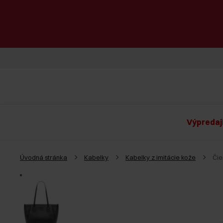
Výpredaj
Úvodná stránka
Kabelky
Kabelky z imitácie kože
Čie