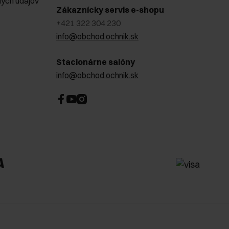
ých údajov
Zákaznícky servis e-shopu
+421 322 304 230
info@obchod.ochnik.sk
Stacionárne salóny
info@obchod.ochnik.sk