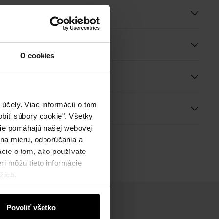
roduktu
O cookies
e a rozmery
účely. Viac informácií o tom
ie
biť súbory cookie". Všetky
okie pomáhajú našej webovej
 na mieru, odporúčania a
ácie o tom, ako používate
ri môžu tieto informácie
žieb.
Povoliť všetko