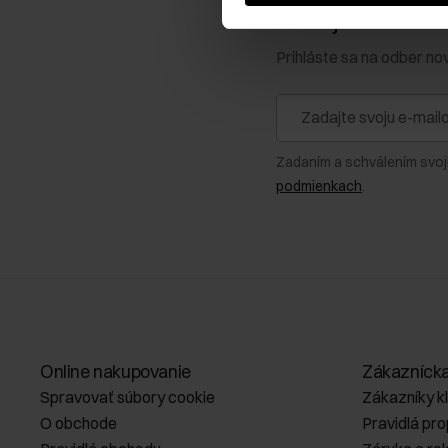
Získajte zľavu 1
Prihláste sa na odber no
Zadaním a schválením svoj
podmienkach
.
Online nakupovanie
Zákazníck
Spravovať súbory cookie
Zákazníky k
O obchode
Pravidlá pr