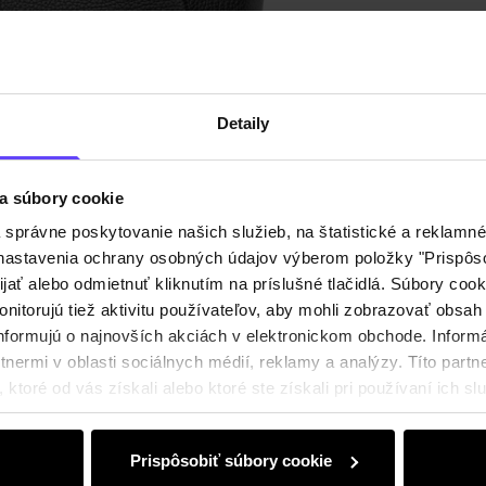
Popis p
Detaily
Detaily
Zloženi
a súbory cookie
právne poskytovanie našich služieb, na štatistické a reklamné 
Recenz
ť nastavenia ochrany osobných údajov výberom položky "Prispôso
ijať alebo odmietnuť kliknutím na príslušné tlačidlá. Súbory co
nitorujú tiež aktivitu používateľov, aby mohli zobrazovať obsah
nformujú o najnovších akciách v elektronickom obchode. Inform
nermi v oblasti sociálnych médií, reklamy a analýzy. Títo partne
ktoré od vás získali alebo ktoré ste získali pri používaní ich slu
Prispôsobiť súbory cookie