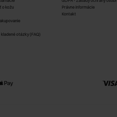
klamácie
GDPR - Zásady ochrany osobn
ť o kožu
Právne informácie
Kontakt
akupovanie
e kladené otázky (FAQ)