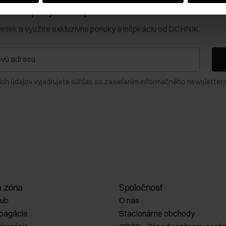
0 € na prvý nákup!
viniek a využite exkluzívne ponuky a inšpiráciu od OCHNIK.
ich údajov vyjadrujete súhlas so zasielaním informačného newslettera
a zóna
Spoločnosť
lub
O nás
opagácie
Stacionárne obchody