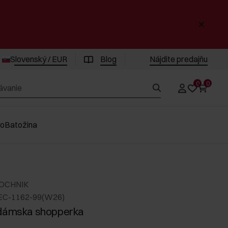
Slovenský / EUR
Blog
Nájdite predajňu
0
0
vo
Batožina
 OCHNIK
EC-1162-99(W26)
 dámska shopperka