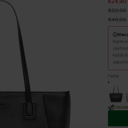
€24,90
€32,90
€49,90
Viac
Kúpte si
cestovný
každý ď
započíta
Farba
:
Odoslan