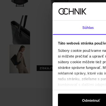
Súhlas
Táto webová stránka použív
Súbory cookie používame na s
si môžete prečítať a upravi
súbory cookie môžete tiež pr
stránke správne fungovať. Mo
ZÍSKAJTE -30%
reklamné správy, ktoré vás i
našu stránku, zdieľame s part
kombinovať s ďalšími údajmi, 
Odmietnuť