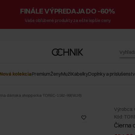
FINÁLE VÝPREDAJA DO -60%
Vaše obľúbené produkty za ešte lepšie ceny
Nová kolekcia
Premium
Ženy
Muži
Kabelky
Doplnky a príslušenst
rna dámska shopperka TOREC-1162-99(W26)
Výrobca:
Kód: TOR
Čierna