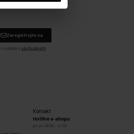
Zaregistrujte sa
 v súlade s
obchodných
Kontakt
Hotline e-shopu
po-pi: 09:00 – 17:00