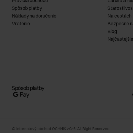
Pravidlá obchodu
Záruka a re
Spôsob platby
Starostlivos
Náklady na doručenie
Na cestách
Vrátenie
Bezpečné n
Blog
Najčastejši
Spôsob platby
©
Internetový obchod OCHNIK
2026
. All Right Reserved.