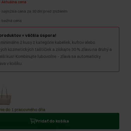
-
Aktuálna cena
-
najnižšia cena za 30 dní pred znížením
-
bežná cena
 produktov = väčšia úspora!
 minimálne 2 kusy z kategórie kabeliek, kufrov alebo
ch kozmetických taštičiek a získajte 30 % zľavu na druhý a
alší kus! Kombinujte ľubovoľne – zľava sa automaticky
va v košíku.
ie do 1 pracovného dňa
Pridať do košíka