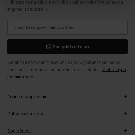
Prihláste sa na odber noviniek a využite exkluzívne ponuky a
inšpiráciu od OCHNIK.
Zaregistrujte sa
Zadaním a schválením svojich údajov vyjadrujete súhlas so
zasielaním informačného newslettera v súlade s
obchodných
podmienkach
.
Online nakupovanie
Spravovať súbory cookie
Zákaznícka zóna
O obchode
Pravidlá obchodu
Zákazníky klub
Spoločnosť
Spôsob platby