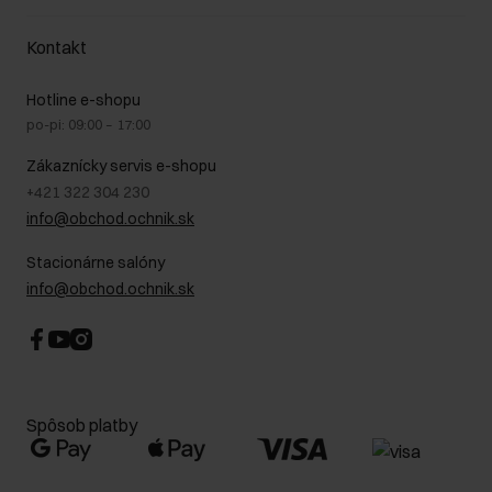
Pravidlá propagácie
Náklady na doručenie
Záruka a reklamácie
O nás
Vrátenie
Kontakt
Starostlivosť o kožu
Stacionárne obchody
Na cestách
GDPR - Zásady ochrany osobných údajov
Hotline e-shopu
Bezpečné nakupovanie
Právne informácie
po-pi: 09:00 – 17:00
Blog
Kontakt
Najčastejšie kladené otázky (FAQ)
Zákaznícky servis e-shopu
+421 322 304 230
info@obchod.ochnik.sk
Stacionárne salóny
info@obchod.ochnik.sk
Spôsob platby