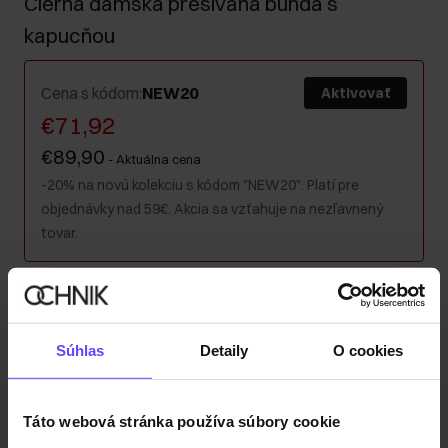
Čierna dámska prešívaná bunda s
kapucňou
Cena s kódom
:
NEW20
Aktivovať
€71,92
€89,90
-
Aktuálna cena
-20% na novú kolekciu s kódom "NEW20". Platí pre
objednávky nad 59€. Akcia sa vzťahuje na nezľavnený
tovar.
Farba
:
Súhlas
Detaily
O cookies
Tabuľka veľkostí
Táto webová stránka používa súbory cookie
Vyberte veľkosť