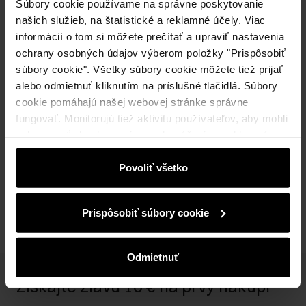
Súbory cookie používame na správne poskytovanie
Naša modelka meria 177 cm a má na sebe veľkosť S.
našich služieb, na štatistické a reklamné účely. Viac
Odoslanie do 1 pracovného dňa
informácií o tom si môžete prečítať a upraviť nastavenia
Popis produktu
ochrany osobných údajov výberom položky "Prispôsobiť
súbory cookie". Všetky súbory cookie môžete tiež prijať
alebo odmietnuť kliknutím na príslušné tlačidlá. Súbory
Detaily
cookie pomáhajú našej webovej stránke správne
fungovať. Monitorujú tiež aktivitu používateľov, aby mohli
zobrazovať obsah na mieru, odporúčania a reklamné
Zloženie
správy, ktoré vás informujú o najnovších akciách v
elektronickom obchode. Informácie o tom, ako používate
Povoliť všetko
našu stránku, zdieľame s partnermi v oblasti sociálnych
Recenzie
médií, reklamy a analýzy. Títo partneri môžu tieto
Prispôsobiť súbory cookie
informácie kombinovať s ďalšími údajmi, ktoré od vás
získali alebo ktoré ste získali pri používaní ich služieb.
Odmietnuť
Získajte zľavu 10 € na prvý nákup!