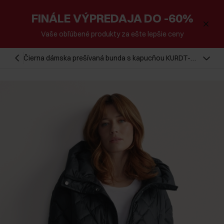
FINÁLE VÝPREDAJA DO -60%
Vaše obľúbené produkty za ešte lepšie ceny
Čierna dámska prešívaná bunda s kapucňou KURDT-
0588-99(Z26)