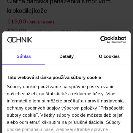
Čierna dámska peňaženka s motívom
krokodílej kože
€19,90
-
Aktuálna cena
€29,90
-
najnižšia cena za 30 dní pred znížením
€29,90
-
bežná cena
Odoslanie do 1 pracovného dňa
Súhlas
Detaily
O cookies
Popis produktu
Táto webová stránka používa súbory cookie
Detaily
Súbory cookie používame na správne poskytovanie
našich služieb, na štatistické a reklamné účely. Viac
Zloženie a rozmery
informácií o tom si môžete prečítať a upraviť nastavenia
ochrany osobných údajov výberom položky "Prispôsobiť
súbory cookie". Všetky súbory cookie môžete tiež prijať
Recenzie
alebo odmietnuť kliknutím na príslušné tlačidlá. Súbory
cookie pomáhajú našej webovej stránke správne