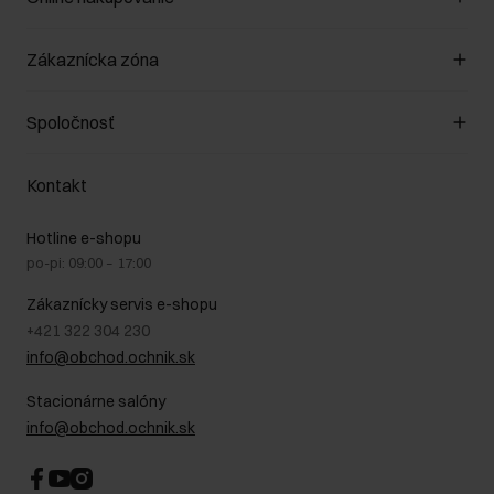
Spravovať súbory cookie
Zákaznícka zóna
O obchode
Pravidlá obchodu
Zákazníky klub
Spoločnosť
Spôsob platby
Pravidlá propagácie
Náklady na doručenie
Záruka a reklamácie
O nás
Vrátenie
Kontakt
Starostlivosť o kožu
Stacionárne obchody
Na cestách
GDPR - Zásady ochrany osobných údajov
Hotline e-shopu
Bezpečné nakupovanie
Právne informácie
po-pi: 09:00 – 17:00
Blog
Kontakt
Najčastejšie kladené otázky (FAQ)
Zákaznícky servis e-shopu
+421 322 304 230
info@obchod.ochnik.sk
Stacionárne salóny
info@obchod.ochnik.sk