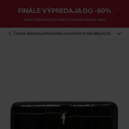
FINÁLE VÝPREDAJA DO -60%
Vaše obľúbené produkty za ešte lepšie ceny
Čierna dámska peňaženka s motívom krokodílej kože
POREC-0353A-97(Z25)