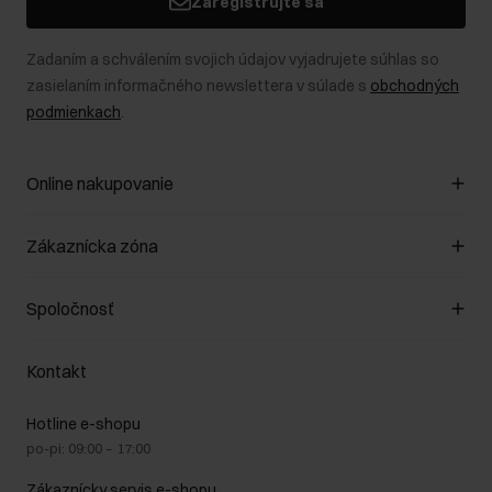
Zaregistrujte sa
Zadaním a schválením svojich údajov vyjadrujete súhlas so
zasielaním informačného newslettera v súlade s
obchodných
podmienkach
.
Online nakupovanie
Spravovať súbory cookie
Zákaznícka zóna
O obchode
Pravidlá obchodu
Zákazníky klub
Spoločnosť
Spôsob platby
Pravidlá propagácie
Náklady na doručenie
Záruka a reklamácie
O nás
Vrátenie
Kontakt
Starostlivosť o kožu
Stacionárne obchody
Na cestách
GDPR - Zásady ochrany osobných údajov
Hotline e-shopu
Bezpečné nakupovanie
Právne informácie
po-pi: 09:00 – 17:00
Blog
Kontakt
Najčastejšie kladené otázky (FAQ)
Zákaznícky servis e-shopu