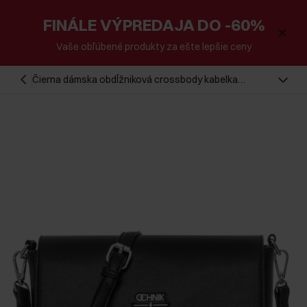
FINÁLE VÝPREDAJA DO -60%
Vaše obľúbené produkty za ešte lepšie ceny
Čierna dámska obdĺžniková crossbody kabelka
TOREC-0930B-99(Z25)