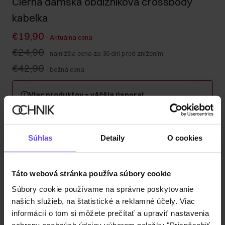
Čierna dámska obdĺžniková crossbody
kabelka
€19,90
-
Aktuálna cena
€24,90
-
najnižšia cena za 30 dní pred znížením
€42,90
-
bežná cena
Viac produktov = väčšia úspora!
Kúpte si minimálne 2 kusy z kategórie kabeliek, kufrov
alebo cestovných kozmetických taštičiek a získajte 30
% zľavu na druhý a každý ďalší kus! Kombinujte
Súhlas
Detaily
O cookies
ľubovoľne – zľava sa automaticky započítava v košíku.
Odoslanie do 1 pracovného dňa
Táto webová stránka používa súbory cookie
Popis produktu
Súbory cookie používame na správne poskytovanie
našich služieb, na štatistické a reklamné účely. Viac
informácií o tom si môžete prečítať a upraviť nastavenia
Detaily