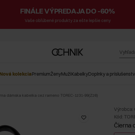
FINÁLE VÝPREDAJA DO -60%
Vaše obľúbené produkty za ešte lepšie ceny
Nová kolekcia
Premium
Ženy
Muži
Kabelky
Doplnky a príslušenst
rna dámska kabelka cez rameno TOREC-1231-99(Z26)
Výrobca:
Kód: TOR
Čierna