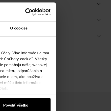
e a rozmery
O cookies
ie
účely. Viac informácií o tom
biť súbory cookie". Všetky
okie pomáhajú našej webovej
 na mieru, odporúčania a
ácie o tom, ako používate
ri môžu tieto informácie
žieb.
Povoliť všetko