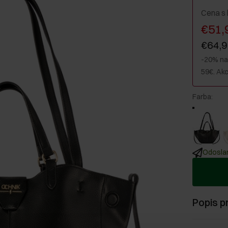
Cena s
€51,
€64,
-20% na
59€. Akc
Farba
:
Odoslan
Popis p