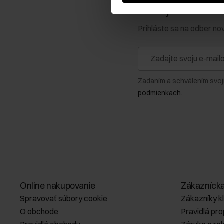
Získajte zľavu 1
Prihláste sa na odber no
Zadaním a schválením svoj
podmienkach
.
Online nakupovanie
Zákazníck
Spravovať súbory cookie
Zákazníky k
O obchode
Pravidlá pr