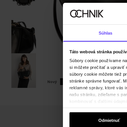
Súhlas
Táto webová stránka použív
Súbory cookie používame na s
si môžete prečítať a upravi
súbory cookie môžete tiež pr
stránke správne fungovať. Mo
Nový
NEW20
reklamné správy, ktoré vás i
našu stránku, zdieľame s part
kombinovať s ďalšími údajmi, 
Odmietnuť