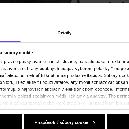
Detaily
Zloženi
Detaily
Recenz
a súbory cookie
právne poskytovanie našich služieb, na štatistické a reklamné 
ť nastavenia ochrany osobných údajov výberom položky "Prispôso
ijať alebo odmietnuť kliknutím na príslušné tlačidlá. Súbory co
nitorujú tiež aktivitu používateľov, aby mohli zobrazovať obsah
nformujú o najnovších akciách v elektronickom obchode. Inform
nermi v oblasti sociálnych médií, reklamy a analýzy. Títo partne
ktoré od vás získali alebo ktoré ste získali pri používaní ich slu
Prispôsobiť súbory cookie