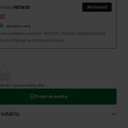
 kódom
:
NEW20
Aktivovať
92
90
-
Aktuálna cena
 novú kolekciu s kódom "NEW20". Platí pre objednávky nad
ia sa vzťahuje na nezľavnený tovar.
ie do 1 pracovného dňa
Pridať do košíka
roduktu