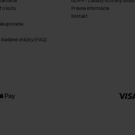
klamácie
GDPR - Zásady ochrany osobn
ť o kožu
Právne informácie
Kontakt
akupovanie
e kladené otázky (FAQ)