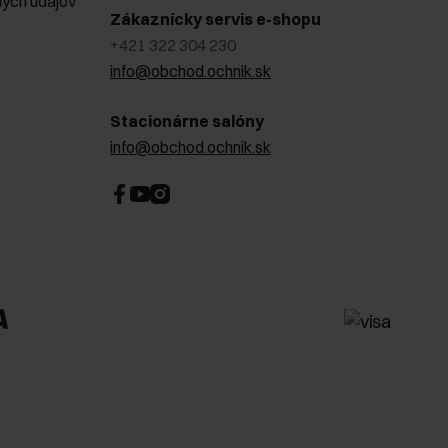
ých údajov
Zákaznícky servis e-shopu
+421 322 304 230
info@obchod.ochnik.sk
Stacionárne salóny
info@obchod.ochnik.sk