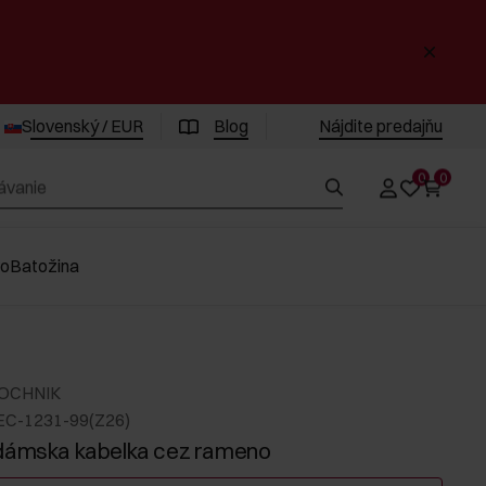
Slovenský / EUR
Blog
Nájdite predajňu
0
0
vo
Batožina
 OCHNIK
EC-1231-99(Z26)
 dámska kabelka cez rameno