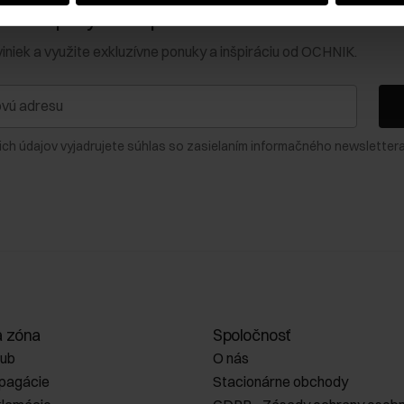
0 € na prvý nákup!
viniek a využite exkluzívne ponuky a inšpiráciu od OCHNIK.
ich údajov vyjadrujete súhlas so zasielaním informačného newslettera
a zóna
Spoločnosť
lub
O nás
opagácie
Stacionárne obchody