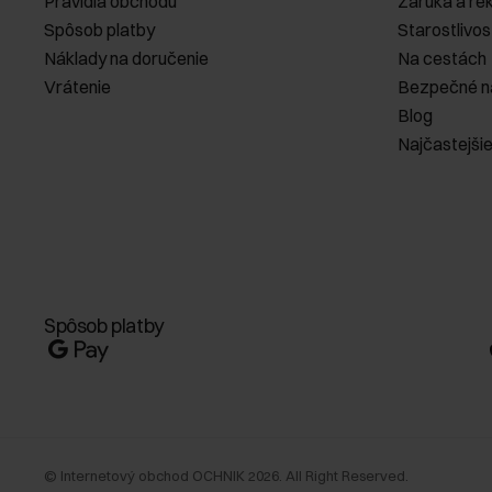
Pravidlá obchodu
Záruka a re
Spôsob platby
Starostlivos
Náklady na doručenie
Na cestách
Vrátenie
Bezpečné n
Blog
Najčastejši
Spôsob platby
©
Internetový obchod OCHNIK
2026
. All Right Reserved.