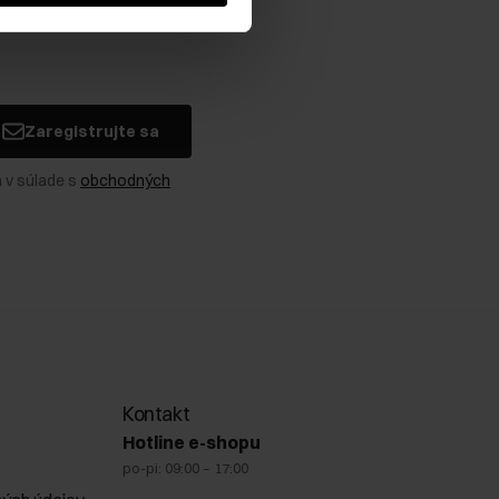
Zaregistrujte sa
 v súlade s
obchodných
Kontakt
Hotline e-shopu
po-pi: 09:00 – 17:00