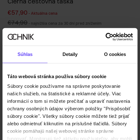
Čierna cestovná taška
€57,90
-
Aktuálna cena
€74,90
-
najnižšia cena za 30 dní pred znížením
€149,90
-
bežná cena
Odoslanie do 1 pracovného dňa
Popis produktu
Súhlas
Detaily
O cookies
Detaily
Táto webová stránka používa súbory cookie
Súbory cookie používame na správne poskytovanie
Zloženie a rozmery
našich služieb, na štatistické a reklamné účely. Viac
informácií o tom si môžete prečítať a upraviť nastavenia
ochrany osobných údajov výberom položky "Prispôsobiť
Recenzie
súbory cookie". Všetky súbory cookie môžete tiež prijať
alebo odmietnuť kliknutím na príslušné tlačidlá. Súbory
cookie pomáhajú našej webovej stránke správne
fungovať. Monitorujú tiež aktivitu používateľov, aby mohli