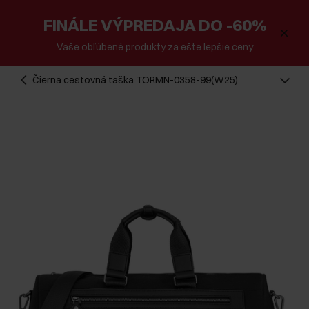
FINÁLE VÝPREDAJA DO -60%
Vaše obľúbené produkty za ešte lepšie ceny
Čierna cestovná taška TORMN-0358-99(W25)