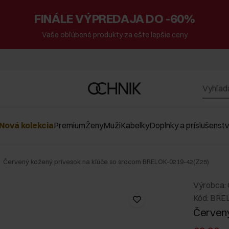
FINÁLE VÝPREDAJA DO -60%
Vaše obľúbené produkty za ešte lepšie ceny
Nová kolekcia
Premium
Ženy
Muži
Kabelky
Doplnky a príslušenst
Červený kožený prívesok na kľúče so srdcom BRELOK-0219-42(Z25)
Výrobca:
Kód: BRE
Červený