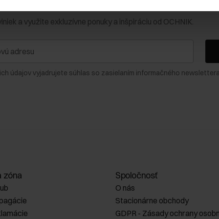
0 € na prvý nákup!
viniek a využite exkluzívne ponuky a inšpiráciu od OCHNIK.
ich údajov vyjadrujete súhlas so zasielaním informačného newslettera
a zóna
Spoločnosť
lub
O nás
opagácie
Stacionárne obchody
klamácie
GDPR - Zásady ochrany osobn