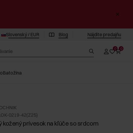
Slovenský / EUR
Blog
Nájdite predajňu
0
0
vo
Batožina
 OCHNIK
LOK-0219-42(Z25)
 kožený prívesok na kľúče so srdcom