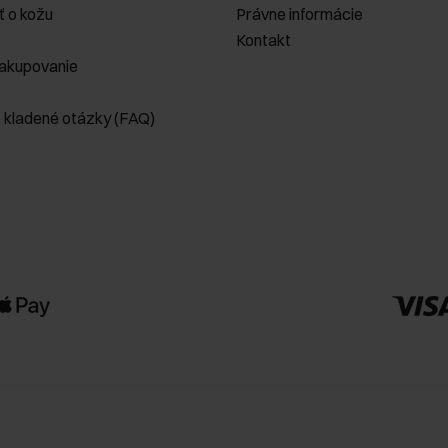
ť o kožu
Právne informácie
Kontakt
akupovanie
e kladené otázky (FAQ)