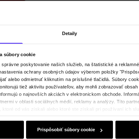
Zloženi
Detaily
Recenz
a súbory cookie
právne poskytovanie našich služieb, na štatistické a reklamné 
ť nastavenia ochrany osobných údajov výberom položky "Prispôso
ijať alebo odmietnuť kliknutím na príslušné tlačidlá. Súbory co
nitorujú tiež aktivitu používateľov, aby mohli zobrazovať obsah
nformujú o najnovších akciách v elektronickom obchode. Inform
nermi v oblasti sociálnych médií, reklamy a analýzy. Títo partne
ktoré od vás získali alebo ktoré ste získali pri používaní ich slu
Prispôsobiť súbory cookie