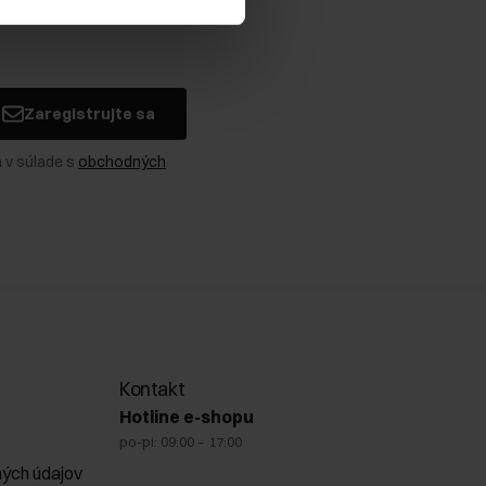
Zaregistrujte sa
 v súlade s
obchodných
Kontakt
Hotline e-shopu
po-pi: 09:00 – 17:00
ých údajov