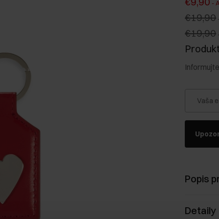
€9,90
-
A
€19,90
€19,90
Produkt 
Informujt
Vaša e
Upozor
Popis p
Detaily