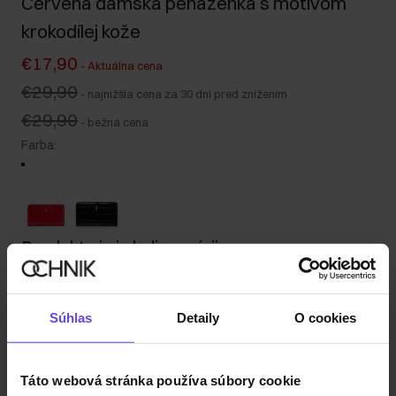
Červená dámska peňaženka s motívom
krokodílej kože
€17,90
-
Aktuálna cena
€29,90
-
najnižšia cena za 30 dní pred znížením
€29,90
-
bežná cena
Farba
:
Produkt nie je k dispozícii
Informujte ma o dostupnosti e-mailom.
Súhlas
Detaily
O cookies
Vaša e-mailová adresa
Táto webová stránka používa súbory cookie