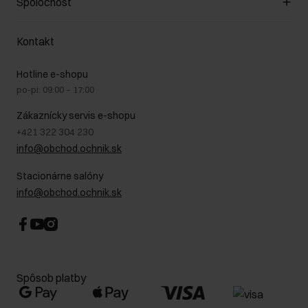
Spoločnosť
Spôsob platby
Pravidlá propagácie
Náklady na doručenie
Záruka a reklamácie
O nás
Vrátenie
Kontakt
Starostlivosť o kožu
Stacionárne obchody
Na cestách
GDPR - Zásady ochrany osobných údajov
Hotline e-shopu
Bezpečné nakupovanie
Právne informácie
po-pi: 09:00 – 17:00
Blog
Kontakt
Najčastejšie kladené otázky (FAQ)
Zákaznícky servis e-shopu
+421 322 304 230
info@obchod.ochnik.sk
Stacionárne salóny
info@obchod.ochnik.sk
Spôsob platby