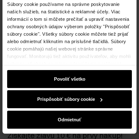
Upozorniť ma na dostupnosť
Súbory cookie používame na správne poskytovanie
našich služieb, na štatistické a reklamné účely. Viac
informácií o tom si môžete prečítať a upraviť nastavenia
ochrany osobných údajov výberom položky "Prispôsobiť
Popis produktu
súbory cookie". Všetky súbory cookie môžete tiež prijať
alebo odmietnuť kliknutím na príslušné tlačidlá. Súbory
Detaily
cookie pomáhajú našej webovej stránke správne
fungovať. Monitorujú tiež aktivitu používateľov, aby mohli
zobrazovať obsah na mieru, odporúčania a reklamné
Zloženie a rozmery
správy, ktoré vás informujú o najnovších akciách v
elektronickom obchode. Informácie o tom, ako používate
Povoliť všetko
našu stránku, zdieľame s partnermi v oblasti sociálnych
Recenzie
médií, reklamy a analýzy. Títo partneri môžu tieto
Prispôsobiť súbory cookie
informácie kombinovať s ďalšími údajmi, ktoré od vás
získali alebo ktoré ste získali pri používaní ich služieb.
Odmietnuť
Získajte zľavu 10 € na prvý nákup!