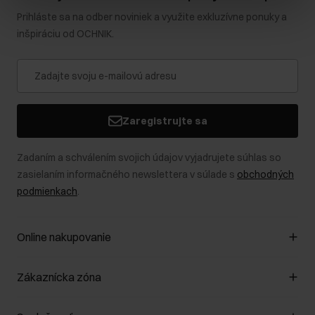
Prihláste sa na odber noviniek a využite exkluzívne ponuky a
inšpiráciu od OCHNIK.
Zaregistrujte sa
Zadaním a schválením svojich údajov vyjadrujete súhlas so
zasielaním informačného newslettera v súlade s
obchodných
podmienkach
.
Online nakupovanie
Spravovať súbory cookie
Zákaznícka zóna
O obchode
Pravidlá obchodu
Zákazníky klub