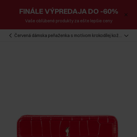
FINÁLE VÝPREDAJA DO -60%
Vaše obľúbené produkty za ešte lepšie ceny
Červená dámska peňaženka s motívom krokodílej kože
POREC-0353A-42(Z25)