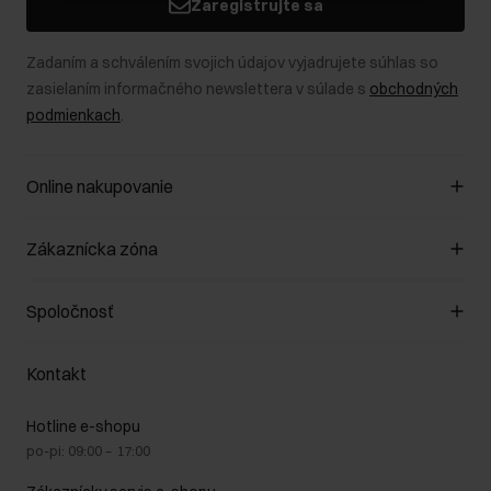
Zaregistrujte sa
Zadaním a schválením svojich údajov vyjadrujete súhlas so
zasielaním informačného newslettera v súlade s
obchodných
podmienkach
.
Online nakupovanie
Spravovať súbory cookie
Zákaznícka zóna
O obchode
Pravidlá obchodu
Zákazníky klub
Spoločnosť
Spôsob platby
Pravidlá propagácie
Náklady na doručenie
Záruka a reklamácie
O nás
Vrátenie
Kontakt
Starostlivosť o kožu
Stacionárne obchody
Na cestách
GDPR - Zásady ochrany osobných údajov
Hotline e-shopu
Bezpečné nakupovanie
Právne informácie
po-pi: 09:00 – 17:00
Blog
Kontakt
Najčastejšie kladené otázky (FAQ)