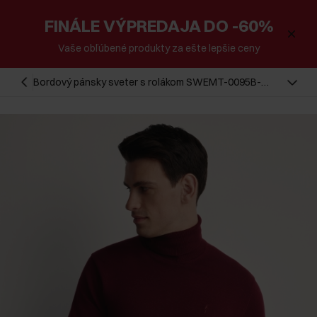
FINÁLE VÝPREDAJA DO -60%
Vaše obľúbené produkty za ešte lepšie ceny
Bordový pánsky sveter s rolákom SWEMT-0095B-
49(Z25)