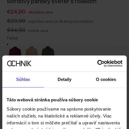
Bordový pánsky sveter s rolákom
€24,90
-
Aktuálna cena
€29,90
-
najnižšia cena za 30 dní pred znížením
€44,90
-
bežná cena
Farba
:
Tabuľka veľkostí
Súhlas
Detaily
O cookies
Vyberte veľkosť
Naša modelka je vysoká 190 cm a nosí veľkosť M.
Odoslanie do 1 pracovného dňa
Táto webová stránka používa súbory cookie
Popis produktu
Súbory cookie používame na správne poskytovanie
našich služieb, na štatistické a reklamné účely. Viac
informácií o tom si môžete prečítať a upraviť nastavenia
Detaily