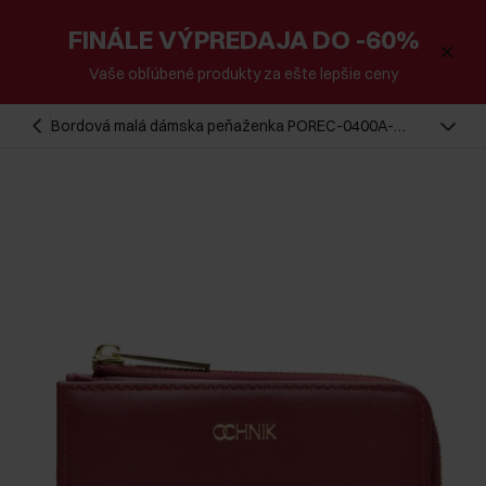
FINÁLE VÝPREDAJA DO -60%
Vaše obľúbené produkty za ešte lepšie ceny
Bordová malá dámska peňaženka POREC-0400A-
49(Z25)