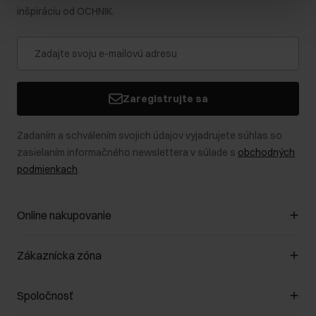
inšpiráciu od OCHNIK.
Zaregistrujte sa
Zadaním a schválením svojich údajov vyjadrujete súhlas so
zasielaním informačného newslettera v súlade s
obchodných
podmienkach
.
Online nakupovanie
Spravovať súbory cookie
Zákaznícka zóna
O obchode
Pravidlá obchodu
Zákazníky klub
Spoločnosť
Spôsob platby
Pravidlá propagácie