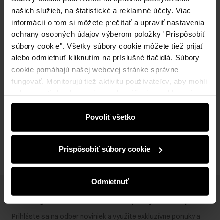
našich služieb, na štatistické a reklamné účely. Viac
informácií o tom si môžete prečítať a upraviť nastavenia
Popis produktu
ochrany osobných údajov výberom položky "Prispôsobiť
súbory cookie". Všetky súbory cookie môžete tiež prijať
alebo odmietnuť kliknutím na príslušné tlačidlá. Súbory
Detaily
cookie pomáhajú našej webovej stránke správne
fungovať. Monitorujú tiež aktivitu používateľov, aby mohli
zobrazovať obsah na mieru, odporúčania a reklamné
Zloženie a rozmery
správy, ktoré vás informujú o najnovších akciách v
elektronickom obchode. Informácie o tom, ako používate
Povoliť všetko
Recenzie
našu stránku, zdieľame s partnermi v oblasti sociálnych
médií, reklamy a analýzy. Títo partneri môžu tieto
Prispôsobiť súbory cookie
informácie kombinovať s ďalšími údajmi, ktoré od vás
získali alebo ktoré ste získali pri používaní ich služieb.
Odmietnuť
Získajte zľavu 10 € na prvý nákup!
Prihláste sa na odber noviniek a využite exkluzívne ponuky a