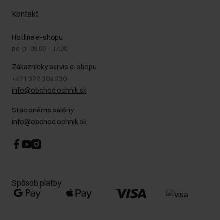
Náklady na doručenie
Záruka a reklamácie
O nás
Vrátenie
Kontakt
Starostlivosť o kožu
Stacionárne obchody
Na cestách
GDPR - Zásady ochrany osobných údajov
Hotline e-shopu
Bezpečné nakupovanie
Právne informácie
po-pi: 09:00 – 17:00
Blog
Kontakt
Najčastejšie kladené otázky (FAQ)
Zákaznícky servis e-shopu
+421 322 304 230
info@obchod.ochnik.sk
Stacionárne salóny
info@obchod.ochnik.sk
Spôsob platby