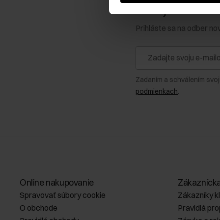
Získajte zľavu 1
Prihláste sa na odber no
Zadaním a schválením svoj
podmienkach
.
Online nakupovanie
Zákazníck
Spravovať súbory cookie
Zákazníky k
O obchode
Pravidlá pr