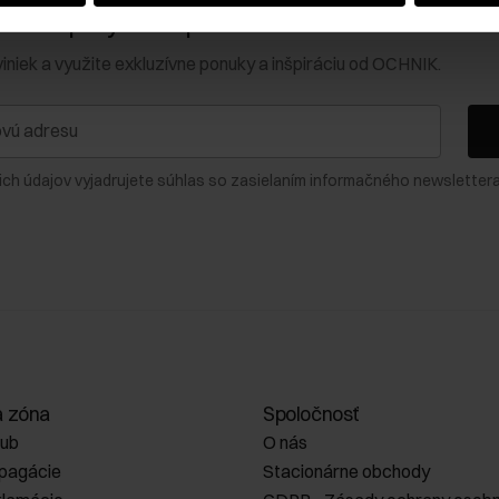
0 € na prvý nákup!
viniek a využite exkluzívne ponuky a inšpiráciu od OCHNIK.
ich údajov vyjadrujete súhlas so zasielaním informačného newslettera
a zóna
Spoločnosť
lub
O nás
opagácie
Stacionárne obchody