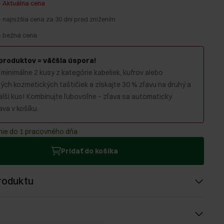
-
Aktuálna cena
-
najnižšia cena za 30 dní pred znížením
-
bežná cena
 produktov = väčšia úspora!
 minimálne 2 kusy z kategórie kabeliek, kufrov alebo
ch kozmetických taštičiek a získajte 30 % zľavu na druhý a
alší kus! Kombinujte ľubovoľne – zľava sa automaticky
va v košíku.
ie do 1 pracovného dňa
Pridať do košíka
roduktu