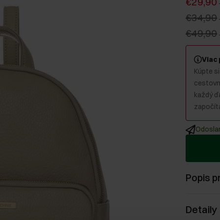
€29,90
€34,90
€49,90
Viac
Kúpte si
cestovný
každý ď
započíta
Odoslan
Popis p
Detaily