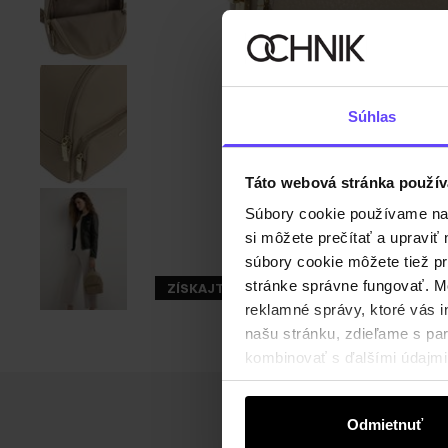
Súhlas
Táto webová stránka použív
Súbory cookie používame na s
si môžete prečítať a upravi
súbory cookie môžete tiež pr
stránke správne fungovať. Mo
ZÍSKAJTE -30%
reklamné správy, ktoré vás i
našu stránku, zdieľame s part
kombinovať s ďalšími údajmi, 
Odmietnuť