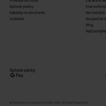
Pravidlá obchodu
Záruka a re
Spôsob platby
Starostlivos
Náklady na doručenie
Na cestách
Vrátenie
Bezpečné n
Blog
Najčastejši
Spôsob platby
©
Internetový obchod OCHNIK
2026
. All Right Reserved.