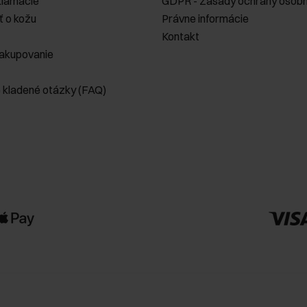
klamácie
GDPR - Zásady ochrany osobn
ť o kožu
Právne informácie
Kontakt
akupovanie
e kladené otázky (FAQ)