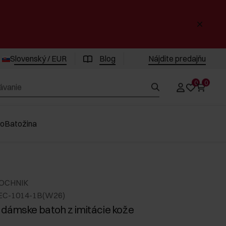
Slovenský / EUR
Blog
Nájdite predajňu
0
0
vo
Batožina
 OCHNIK
EC-1014-1B(W26)
dámske batoh z imitácie kože