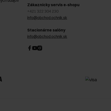
ých údajov
Zákaznícky servis e-shopu
+421 322 304 230
info@obchod.ochnik.sk
Stacionárne salóny
info@obchod.ochnik.sk