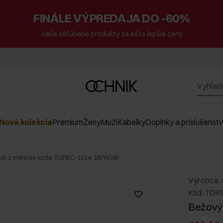
FINÁLE VÝPREDAJA DO -60%
Vaše obľúbené produkty za ešte lepšie ceny
Nová kolekcia
Premium
Ženy
Muži
Kabelky
Doplnky a príslušenst
h z imitácie kože TOREC-1014-1B(W26)
Výrobca:
Kód: TOR
Bežový 