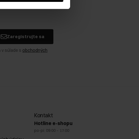
Zaregistrujte sa
 v súlade s
obchodných
Kontakt
Hotline e-shopu
po-pi: 09:00 – 17:00