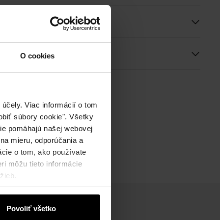
e a rozmery
ie
O cookies
účely. Viac informácií o tom
biť súbory cookie". Všetky
okie pomáhajú našej webovej
 na mieru, odporúčania a
ácie o tom, ako používate
ri môžu tieto informácie
žieb.
Povoliť všetko