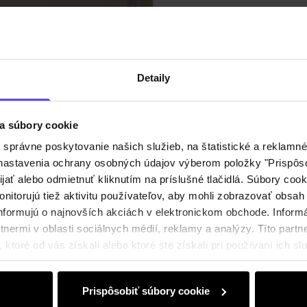
Zloženi
Recenz
Detaily
a súbory cookie
právne poskytovanie našich služieb, na štatistické a reklamné 
ť nastavenia ochrany osobných údajov výberom položky "Prispôso
ijať alebo odmietnuť kliknutím na príslušné tlačidlá. Súbory co
nitorujú tiež aktivitu používateľov, aby mohli zobrazovať obsah
nformujú o najnovších akciách v elektronickom obchode. Inform
nermi v oblasti sociálnych médií, reklamy a analýzy. Títo partne
ktoré od vás získali alebo ktoré ste získali pri používaní ich slu
Prispôsobiť súbory cookie