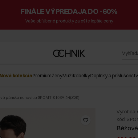
FINÁLE VÝPREDAJA DO -60%
Vaše obľúbené produkty za ešte lepšie ceny
Nová kolekcia
Premium
Ženy
Muži
Kabelky
Doplnky a príslušenst
vé pánske nohavice SPOMT-0103A-24(Z25)
Výrobca:
Kód: SPO
Béžové