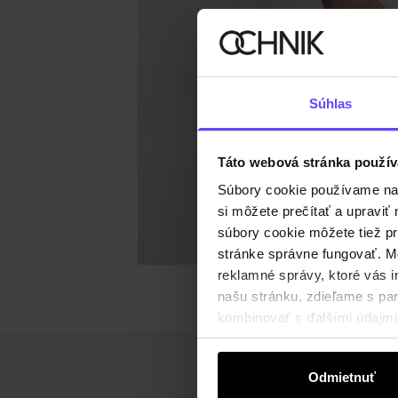
Súhlas
Táto webová stránka použív
Súbory cookie používame na s
si môžete prečítať a upravi
súbory cookie môžete tiež pr
stránke správne fungovať. Mo
reklamné správy, ktoré vás i
našu stránku, zdieľame s part
kombinovať s ďalšími údajmi, 
Odmietnuť