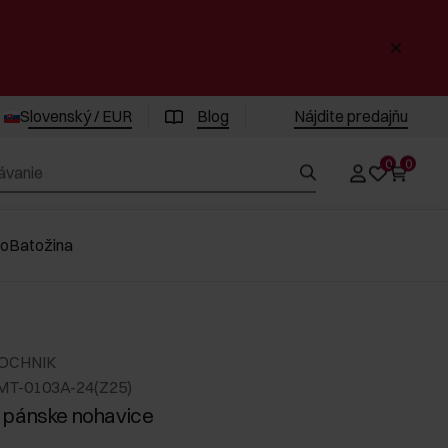
Slovenský / EUR
Blog
Nájdite predajňu
0
0
vo
Batožina
 OCHNIK
MT-0103A-24(Z25)
 pánske nohavice