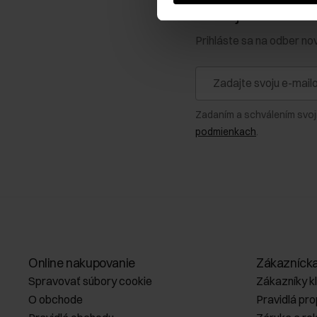
Získajte zľavu 1
Prihláste sa na odber no
Zadaním a schválením svoj
podmienkach
.
Online nakupovanie
Zákazníck
Spravovať súbory cookie
Zákazníky k
O obchode
Pravidlá pr