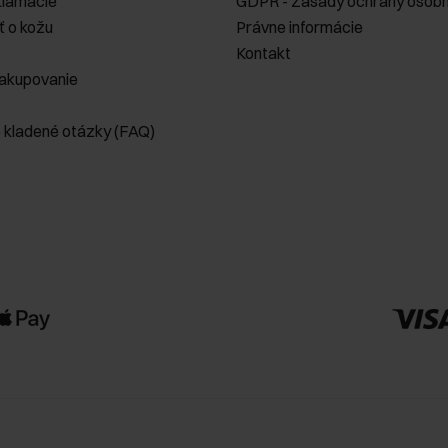
klamácie
GDPR - Zásady ochrany osobn
ť o kožu
Právne informácie
Kontakt
akupovanie
e kladené otázky (FAQ)