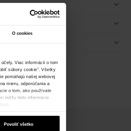
e
O cookies
ie
účely. Viac informácií o tom
biť súbory cookie". Všetky
okie pomáhajú našej webovej
 na mieru, odporúčania a
ácie o tom, ako používate
ri môžu tieto informácie
žieb.
Povoliť všetko