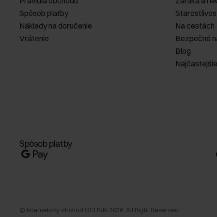
Pravidlá obchodu
Záruka a re
Spôsob platby
Starostlivos
Náklady na doručenie
Na cestách
Vrátenie
Bezpečné n
Blog
Najčastejši
Spôsob platby
©
Internetový obchod OCHNIK
2026
. All Right Reserved.