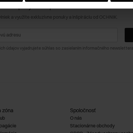
0 € na prvý nákup!
viniek a využite exkluzívne ponuky a inšpiráciu od OCHNIK.
ich údajov vyjadrujete súhlas so zasielaním informačného newslettera
a zóna
Spoločnosť
lub
O nás
opagácie
Stacionárne obchody