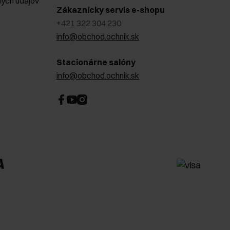
ých údajov
Zákaznícky servis e-shopu
+421 322 304 230
info@obchod.ochnik.sk
Stacionárne salóny
info@obchod.ochnik.sk