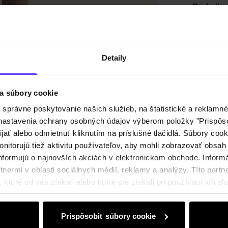
Detaily
Zloženi
Detaily
Recenz
a súbory cookie
právne poskytovanie našich služieb, na štatistické a reklamné 
ť nastavenia ochrany osobných údajov výberom položky "Prispôso
ijať alebo odmietnuť kliknutím na príslušné tlačidlá. Súbory co
nitorujú tiež aktivitu používateľov, aby mohli zobrazovať obsah
nformujú o najnovších akciách v elektronickom obchode. Inform
nermi v oblasti sociálnych médií, reklamy a analýzy. Títo partne
ktoré od vás získali alebo ktoré ste získali pri používaní ich slu
Prispôsobiť súbory cookie