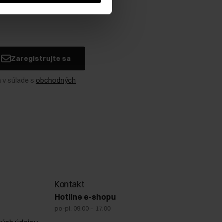
Zaregistrujte sa
 v súlade s
obchodných
Kontakt
Hotline e-shopu
po-pi: 09:00 – 17:00