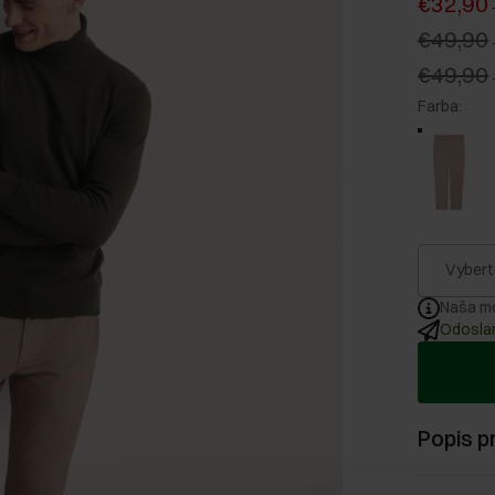
€32,90
€49,90
€49,90
Farba
:
Vybert
Naša mo
Odoslan
Popis p