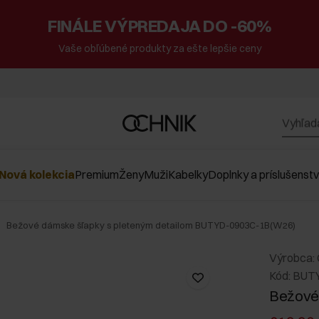
FINÁLE VÝPREDAJA DO -60%
Vaše obľúbené produkty za ešte lepšie ceny
Nová kolekcia
Premium
Ženy
Muži
Kabelky
Doplnky a príslušenst
Bežové dámske šľapky s pleteným detailom BUTYD-0903C-1B(W26)
Výrobca:
Kód: BU
Bežové 