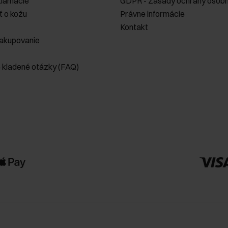
klamácie
GDPR - Zásady ochrany osobn
ť o kožu
Právne informácie
Kontakt
akupovanie
e kladené otázky (FAQ)