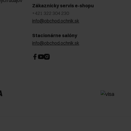
ých údajov
Zákaznícky servis e-shopu
+421 322 304 230
info@obchod.ochnik.sk
Stacionárne salóny
info@obchod.ochnik.sk