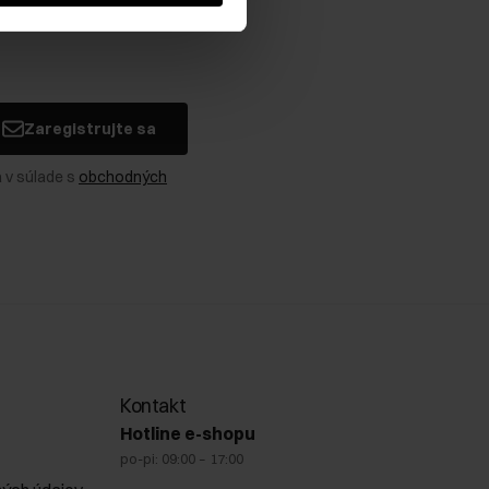
Zaregistrujte sa
 v súlade s
obchodných
Kontakt
Hotline e-shopu
po-pi: 09:00 – 17:00