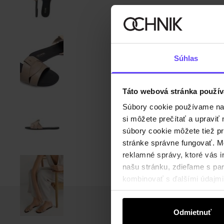
Súhlas
Táto webová stránka použív
Súbory cookie používame na s
si môžete prečítať a upravi
súbory cookie môžete tiež pr
stránke správne fungovať. Mo
reklamné správy, ktoré vás i
našu stránku, zdieľame s part
kombinovať s ďalšími údajmi, 
Odmietnuť