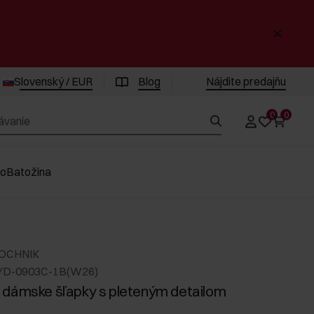
Slovenský / EUR
Blog
Nájdite predajňu
0
0
vo
Batožina
 OCHNIK
TYD-0903C-1B(W26)
dámske šľapky s pleteným detailom