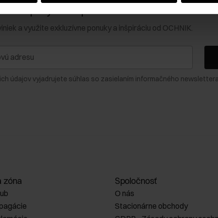
0 € na prvý nákup!
viniek a využite exkluzívne ponuky a inšpiráciu od OCHNIK.
ich údajov vyjadrujete súhlas so zasielaním informačného newslettera
a zóna
Spoločnosť
lub
O nás
opagácie
Stacionárne obchody