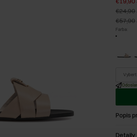
€19,90
€24,90
€57,90
Farba
:
Vybert
Odoslan
Popis p
Detaily