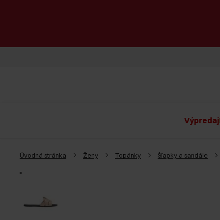
Výpredaj
Úvodná stránka
Ženy
Topánky
Šľapky a sandále