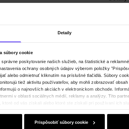
Zloženi
Detaily
Recenz
a súbory cookie
právne poskytovanie našich služieb, na štatistické a reklamné 
ť nastavenia ochrany osobných údajov výberom položky "Prispôso
ijať alebo odmietnuť kliknutím na príslušné tlačidlá. Súbory co
nitorujú tiež aktivitu používateľov, aby mohli zobrazovať obsah
nformujú o najnovších akciách v elektronickom obchode. Inform
nermi v oblasti sociálnych médií, reklamy a analýzy. Títo partne
ktoré od vás získali alebo ktoré ste získali pri používaní ich slu
Prispôsobiť súbory cookie