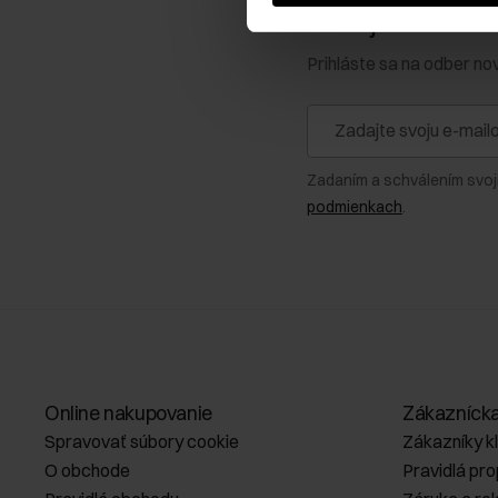
Získajte zľavu 1
Prihláste sa na odber no
Zadaním a schválením svoj
podmienkach
.
Online nakupovanie
Zákazníck
Spravovať súbory cookie
Zákazníky k
O obchode
Pravidlá pr