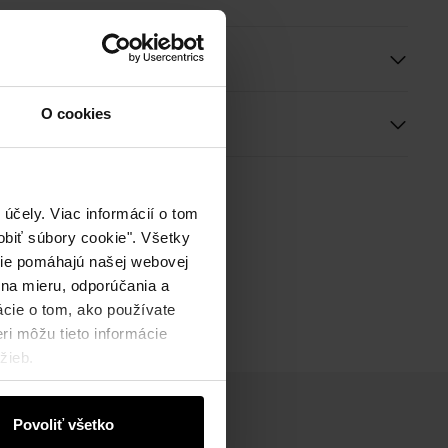
e
O cookies
ie
účely. Viac informácií o tom
biť súbory cookie". Všetky
okie pomáhajú našej webovej
 na mieru, odporúčania a
ácie o tom, ako používate
ri môžu tieto informácie
žieb.
Povoliť všetko