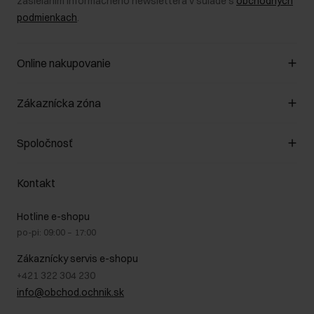
zasielaním informačného newslettera v súlade s
obchodných
podmienkach
.
Online nakupovanie
Spravovať súbory cookie
Zákaznícka zóna
O obchode
Pravidlá obchodu
Zákazníky klub
Spoločnosť
Spôsob platby
Pravidlá propagácie
Náklady na doručenie
Záruka a reklamácie
O nás
Vrátenie
Kontakt
Starostlivosť o kožu
Stacionárne obchody
Na cestách
GDPR - Zásady ochrany osobných údajov
Hotline e-shopu
Bezpečné nakupovanie
Právne informácie
po-pi: 09:00 – 17:00
Blog
Kontakt
Najčastejšie kladené otázky (FAQ)
Zákaznícky servis e-shopu
+421 322 304 230
info@obchod.ochnik.sk