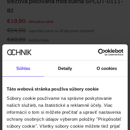
Béžová plisovaná midi sukňa SPCDT-0111-
82
€19,90
-
Aktuálna cena
€24,90
-
najnižšia cena za 30 dní pred znížením
€49,90
-
bežná cena
Tabuľka veľkostí
Vyberte veľkosť
Naša modelka meria 174 cm a nosí veľkosť S.
Súhlas
Detaily
O cookies
Odoslanie do 1 pracovného dňa
Popis produktu
Táto webová stránka používa súbory cookie
Súbory cookie používame na správne poskytovanie
Detaily
našich služieb, na štatistické a reklamné účely. Viac
informácií o tom si môžete prečítať a upraviť nastavenia
ochrany osobných údajov výberom položky "Prispôsobiť
Zloženie
súbory cookie". Všetky súbory cookie môžete tiež prijať