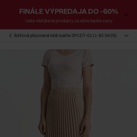
FINÁLE VÝPREDAJA DO -60%
Vaše obľúbené produkty za ešte lepšie ceny
Béžová plisovaná midi sukňa SPCDT-0111-82 (W25)