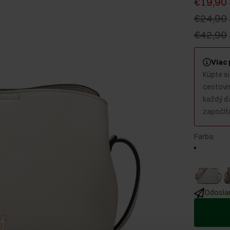
€19,90
€24,90
€42,90
Viac
Kúpte si
cestovný
každý ď
započíta
Farba
:
Odoslan