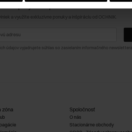
0 € na prvý nákup!
viniek a využite exkluzívne ponuky a inšpiráciu od OCHNIK.
ich údajov vyjadrujete súhlas so zasielaním informačného newslettera
a zóna
Spoločnosť
lub
O nás
opagácie
Stacionárne obchody