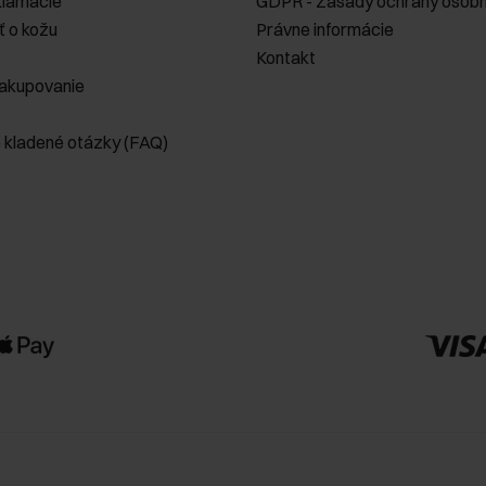
klamácie
GDPR - Zásady ochrany osobn
ť o kožu
Právne informácie
Kontakt
akupovanie
e kladené otázky (FAQ)