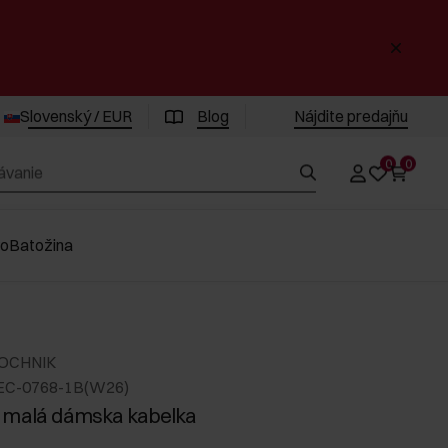
Slovenský / EUR
Blog
Nájdite predajňu
0
0
vo
Batožina
 OCHNIK
EC-0768-1B(W26)
 malá dámska kabelka