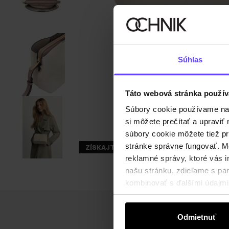
Súhlas
Táto webová stránka použív
Súbory cookie používame na s
si môžete prečítať a upravi
súbory cookie môžete tiež pr
stránke správne fungovať. Mo
ZÍSKAJTE -30%
reklamné správy, ktoré vás i
našu stránku, zdieľame s part
kombinovať s ďalšími údajmi, 
Odmietnuť