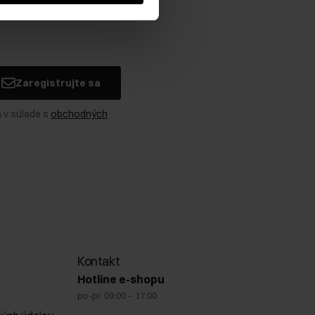
Zaregistrujte sa
 v súlade s
obchodných
Kontakt
Hotline e-shopu
po-pi: 09:00 – 17:00