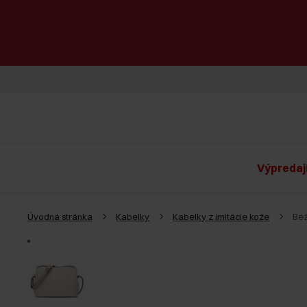
Výpredaj
Úvodná stránka
Kabelky
Kabelky z imitácie kože
Bé