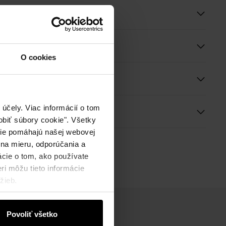
roduktu
O cookies
e a rozmery
účely. Viac informácií o tom
ie
biť súbory cookie". Všetky
okie pomáhajú našej webovej
 na mieru, odporúčania a
ácie o tom, ako používate
ri môžu tieto informácie
žieb.
Povoliť všetko