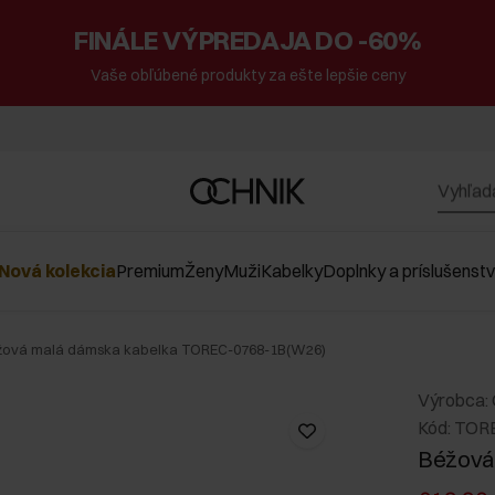
FINÁLE VÝPREDAJA DO -60%
Vaše obľúbené produkty za ešte lepšie ceny
Nová kolekcia
Premium
Ženy
Muži
Kabelky
Doplnky a príslušenst
žová malá dámska kabelka TOREC-0768-1B(W26)
Výrobca:
Kód: TOR
Béžová