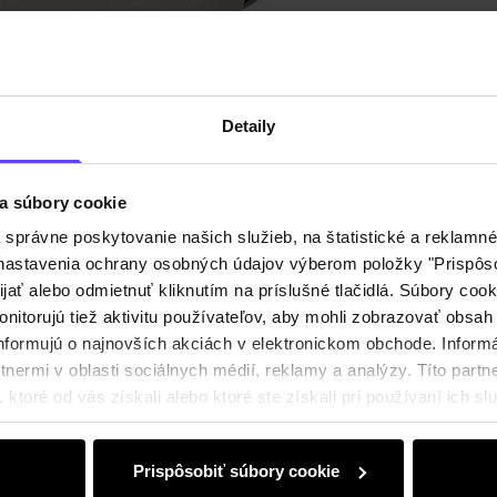
Popis p
Detaily
Detaily
Zloženi
a súbory cookie
právne poskytovanie našich služieb, na štatistické a reklamné 
Recenz
ť nastavenia ochrany osobných údajov výberom položky "Prispôso
ijať alebo odmietnuť kliknutím na príslušné tlačidlá. Súbory co
nitorujú tiež aktivitu používateľov, aby mohli zobrazovať obsah
nformujú o najnovších akciách v elektronickom obchode. Inform
nermi v oblasti sociálnych médií, reklamy a analýzy. Títo partne
ktoré od vás získali alebo ktoré ste získali pri používaní ich slu
Prispôsobiť súbory cookie