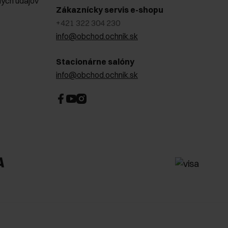
ých údajov
Zákaznícky servis e-shopu
+421 322 304 230
info@obchod.ochnik.sk
Stacionárne salóny
info@obchod.ochnik.sk