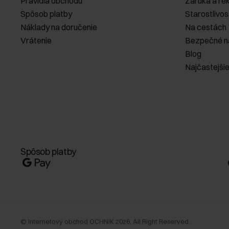
Pravidlá obchodu
Záruka a re
Spôsob platby
Starostlivos
Náklady na doručenie
Na cestách
Vrátenie
Bezpečné n
Blog
Najčastejši
Spôsob platby
©
Internetový obchod OCHNIK
2026
. All Right Reserved.