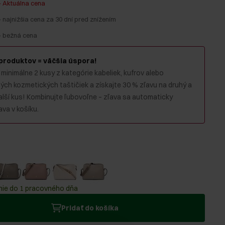
-
Aktuálna cena
-
najnižšia cena za 30 dní pred znížením
-
bežná cena
 produktov = väčšia úspora!
 minimálne 2 kusy z kategórie kabeliek, kufrov alebo
ch kozmetických taštičiek a získajte 30 % zľavu na druhý a
alší kus! Kombinujte ľubovoľne – zľava sa automaticky
va v košíku.
ie do 1 pracovného dňa
Pridať do košíka