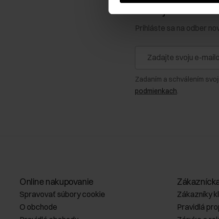
Získajte zľavu 1
Prihláste sa na odber no
Zadaním a schválením svoj
podmienkach
.
Online nakupovanie
Zákazníck
Spravovať súbory cookie
Zákazníky k
O obchode
Pravidlá pr