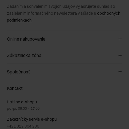
Zadaním a schválením svojich údajov vyjadrujete súhlas so
zasielaním informačného newslettera v súlade s
obchodných
podmienkach
.
Online nakupovanie
Spravovať súbory cookie
Zákaznícka zóna
O obchode
Pravidlá obchodu
Zákazníky klub
Spoločnosť
Spôsob platby
Pravidlá propagácie
Náklady na doručenie
Záruka a reklamácie
O nás
Vrátenie
Kontakt
Starostlivosť o kožu
Stacionárne obchody
Na cestách
GDPR - Zásady ochrany osobných údajov
Hotline e-shopu
Bezpečné nakupovanie
Právne informácie
po-pi: 09:00 – 17:00
Blog
Kontakt
Najčastejšie kladené otázky (FAQ)
Zákaznícky servis e-shopu
+421 322 304 230