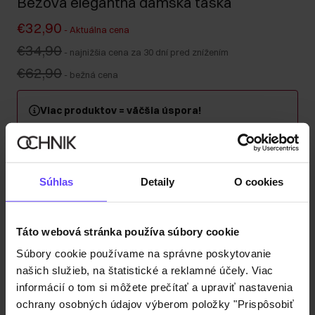
Béžová elegantná dámska taška
€32,90
-
Aktuálna cena
€34,90
-
najnižšia cena za 30 dní pred znížením
€62,90
-
bežná cena
Viac produktov = väčšia úspora!
Kúpte si minimálne 2 kusy z kategórie kabeliek, kufrov
alebo cestovných kozmetických taštičiek a získajte 30
% zľavu na druhý a každý ďalší kus! Kombinujte
ľubovoľne – zľava sa automaticky započítava v košíku.
Súhlas
Detaily
O cookies
Odoslanie do 1 pracovného dňa
Táto webová stránka používa súbory cookie
Popis produktu
Súbory cookie používame na správne poskytovanie
našich služieb, na štatistické a reklamné účely. Viac
Detaily
informácií o tom si môžete prečítať a upraviť nastavenia
ochrany osobných údajov výberom položky "Prispôsobiť