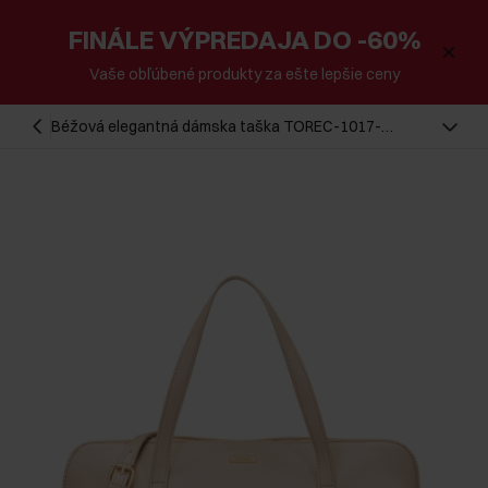
FINÁLE VÝPREDAJA DO -60%
Vaše obľúbené produkty za ešte lepšie ceny
Béžová elegantná dámska taška TOREC-1017-
81(W25)