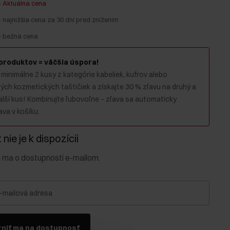
-
Aktuálna cena
-
najnižšia cena za 30 dní pred znížením
-
bežná cena
 produktov = väčšia úspora!
 minimálne 2 kusy z kategórie kabeliek, kufrov alebo
ch kozmetických taštičiek a získajte 30 % zľavu na druhý a
alší kus! Kombinujte ľubovoľne – zľava sa automaticky
va v košíku.
nie je k dispozícii
e ma o dostupnosti e-mailom.
-mailová adresa
niť ma na dostupnosť