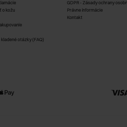
klamácie
GDPR - Zásady ochrany osobn
ť o kožu
Právne informácie
Kontakt
akupovanie
e kladené otázky (FAQ)