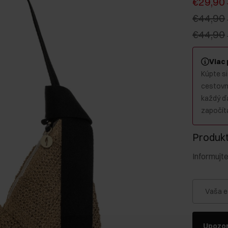
€29,90
€44,90
€44,90
Viac
Kúpte si
cestovný
každý ď
započíta
Produkt 
Informujt
Vaša e
Upozor