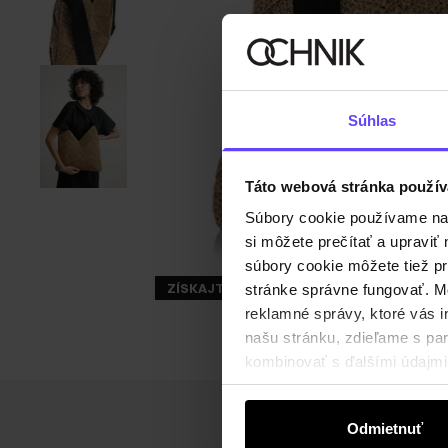
Súhlas
Táto webová stránka použív
Súbory cookie používame na s
si môžete prečítať a upravi
súbory cookie môžete tiež pr
ZÍSKAJTE -30%
stránke správne fungovať. Mo
reklamné správy, ktoré vás i
našu stránku, zdieľame s part
kombinovať s ďalšími údajmi, 
Odmietnuť