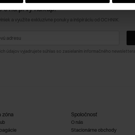
0 € na prvý nákup!
viniek a využite exkluzívne ponuky a inšpiráciu od OCHNIK.
ich údajov vyjadrujete súhlas so zasielaním informačného newslettera
a zóna
Spoločnosť
lub
O nás
opagácie
Stacionárne obchody