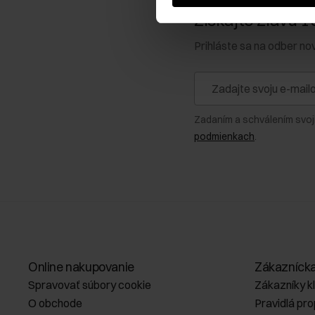
Získajte zľavu 1
Prihláste sa na odber no
Zadaním a schválením svoj
podmienkach
.
Online nakupovanie
Zákazníck
Spravovať súbory cookie
Zákazníky k
O obchode
Pravidlá pr