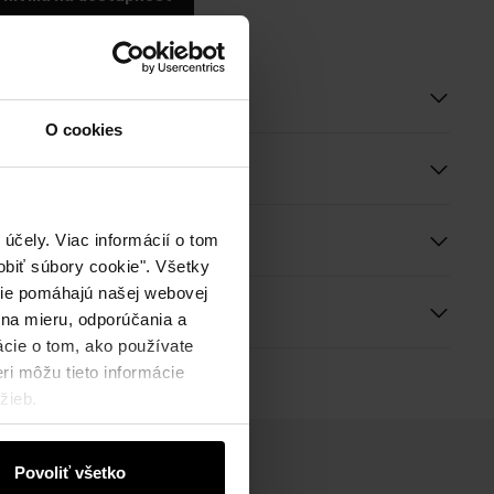
roduktu
O cookies
e a rozmery
účely. Viac informácií o tom
biť súbory cookie". Všetky
okie pomáhajú našej webovej
ie
 na mieru, odporúčania a
ácie o tom, ako používate
ri môžu tieto informácie
žieb.
Povoliť všetko