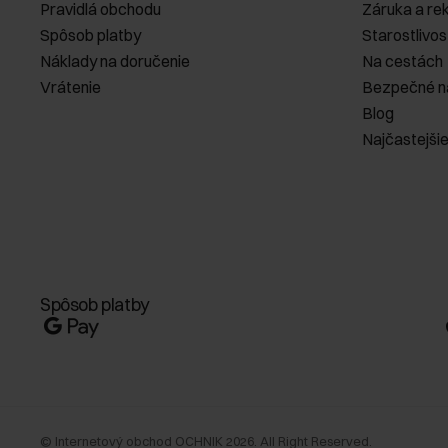
Pravidlá obchodu
Záruka a re
Spôsob platby
Starostlivos
Náklady na doručenie
Na cestách
Vrátenie
Bezpečné n
Blog
Najčastejši
Spôsob platby
©
Internetový obchod OCHNIK
2026
. All Right Reserved.