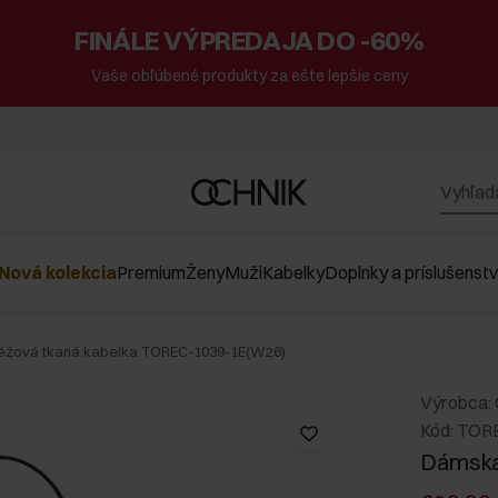
FINÁLE VÝPREDAJA DO -60%
Vaše obľúbené produkty za ešte lepšie ceny
Nová kolekcia
Premium
Ženy
Muži
Kabelky
Doplnky a príslušenst
žová tkaná kabelka TOREC-1039-1E(W26)
Výrobca:
Kód: TOR
Dámska