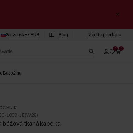
Slovenský / EUR
Blog
Nájdite predajňu
0
0
vo
Batožina
 OCHNIK
EC-1039-1E(W26)
 béžová tkaná kabelka