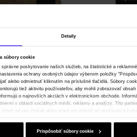
Popis p
Detaily
Detaily
a súbory cookie
Zloženi
právne poskytovanie našich služieb, na štatistické a reklamné 
ť nastavenia ochrany osobných údajov výberom položky "Prispôso
ijať alebo odmietnuť kliknutím na príslušné tlačidlá. Súbory co
Recenz
nitorujú tiež aktivitu používateľov, aby mohli zobrazovať obsah
nformujú o najnovších akciách v elektronickom obchode. Inform
nermi v oblasti sociálnych médií, reklamy a analýzy. Títo partne
ktoré od vás získali alebo ktoré ste získali pri používaní ich slu
Prispôsobiť súbory cookie