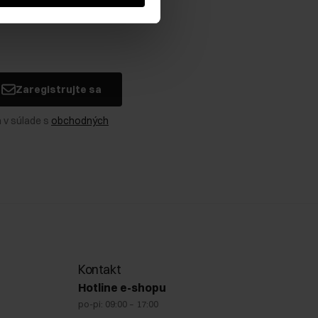
Zaregistrujte sa
 v súlade s
obchodných
Kontakt
Hotline e-shopu
po-pi: 09:00 – 17:00