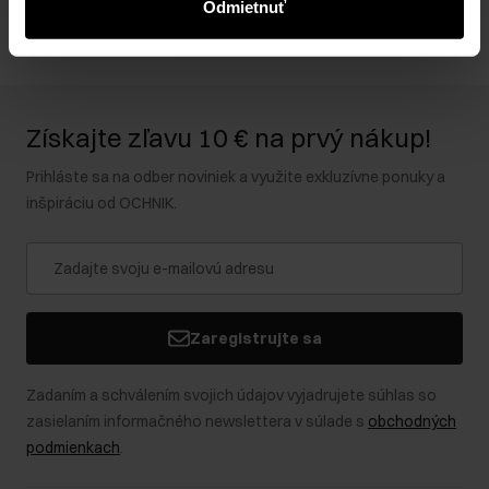
Odmietnuť
Získajte zľavu 10 € na prvý nákup!
Prihláste sa na odber noviniek a využite exkluzívne ponuky a
inšpiráciu od OCHNIK.
Zaregistrujte sa
Zadaním a schválením svojich údajov vyjadrujete súhlas so
zasielaním informačného newslettera v súlade s
obchodných
podmienkach
.