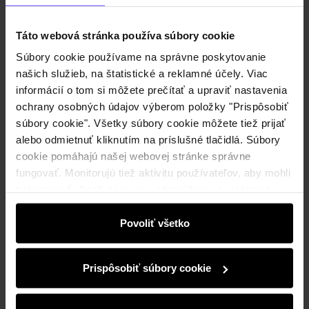
Informujte ma o dostupnosti e-mailom.
Táto webová stránka používa súbory cookie
Vaša e-mailová adresa
Súbory cookie používame na správne poskytovanie
našich služieb, na štatistické a reklamné účely. Viac
informácií o tom si môžete prečítať a upraviť nastavenia
Upozorniť ma na dostupnosť
ochrany osobných údajov výberom položky "Prispôsobiť
súbory cookie". Všetky súbory cookie môžete tiež prijať
alebo odmietnuť kliknutím na príslušné tlačidlá. Súbory
cookie pomáhajú našej webovej stránke správne
Popis produktu
fungovať. Monitorujú tiež aktivitu používateľov, aby mohli
zobrazovať obsah na mieru, odporúčania a reklamné
Detaily
správy, ktoré vás informujú o najnovších akciách v
elektronickom obchode. Informácie o tom, ako používate
Povoliť všetko
našu stránku, zdieľame s partnermi v oblasti sociálnych
Zloženie a rozmery
médií, reklamy a analýzy. Títo partneri môžu tieto
Prispôsobiť súbory cookie
informácie kombinovať s ďalšími údajmi, ktoré od vás
získali alebo ktoré ste získali pri používaní ich služieb.
Recenzie