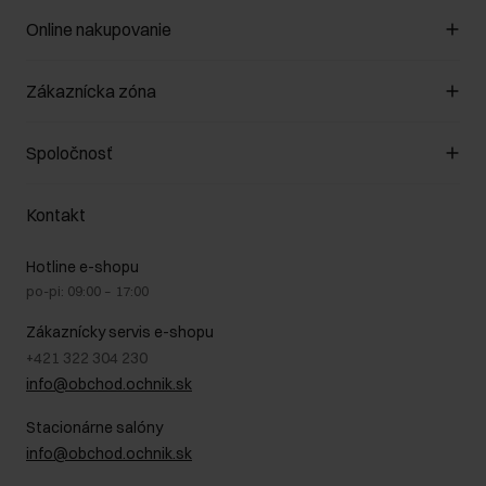
Online nakupovanie
Spravovať súbory cookie
Zákaznícka zóna
O obchode
Pravidlá obchodu
Zákazníky klub
Spoločnosť
Spôsob platby
Pravidlá propagácie
Náklady na doručenie
Záruka a reklamácie
O nás
Vrátenie
Kontakt
Starostlivosť o kožu
Stacionárne obchody
Na cestách
GDPR - Zásady ochrany osobných údajov
Hotline e-shopu
Bezpečné nakupovanie
Právne informácie
po-pi: 09:00 – 17:00
Blog
Kontakt
Najčastejšie kladené otázky (FAQ)
Zákaznícky servis e-shopu
+421 322 304 230
info@obchod.ochnik.sk
Stacionárne salóny
info@obchod.ochnik.sk