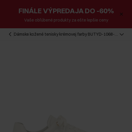
FINÁLE VÝPREDAJA DO -60%
Vaše obľúbené produkty za ešte lepšie ceny
Dámske kožené tenisky krémovej farby BUTYD-1068-
0B(Z26)