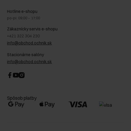
Stacionárne obchody
Na cestách
GDPR - Zásady ochrany osobných údajov
Hotline e-shopu
Bezpečné nakupovanie
Právne informácie
po-pi: 09:00 – 17:00
Blog
Kontakt
Najčastejšie kladené otázky (FAQ)
Zákaznícky servis e-shopu
+421 322 304 230
info@obchod.ochnik.sk
Stacionárne salóny
info@obchod.ochnik.sk
Spôsob platby