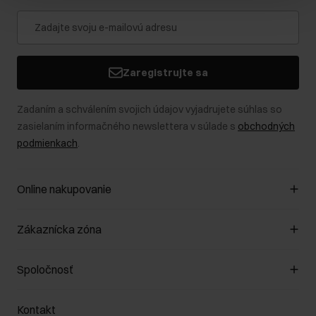
Zaregistrujte sa
Zadaním a schválením svojich údajov vyjadrujete súhlas so
zasielaním informačného newslettera v súlade s
obchodných
podmienkach
.
Online nakupovanie
Spravovať súbory cookie
Zákaznícka zóna
O obchode
Pravidlá obchodu
Zákazníky klub
Spoločnosť
Spôsob platby
Pravidlá propagácie
Náklady na doručenie
Záruka a reklamácie
O nás
Vrátenie
Kontakt
Starostlivosť o kožu