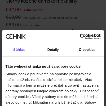
Čierne kožené dámske mokasíny
€42,90
-
Aktuálna cena
€69,90
-
najnižšia cena za 30 dní pred znížením
€69,90
-
bežná cena
Tabuľka veľkostí
Vyberte veľkosť
Odoslanie do 1 pracovného dňa
Súhlas
Detaily
O cookies
Popis produktu
Táto webová stránka používa súbory cookie
Detaily
Súbory cookie používame na správne poskytovanie
našich služieb, na štatistické a reklamné účely. Viac
informácií o tom si môžete prečítať a upraviť nastavenia
Zloženie
ochrany osobných údajov výberom položky "Prispôsobiť
súbory cookie". Všetky súbory cookie môžete tiež prijať
alebo odmietnuť kliknutím na príslušné tlačidlá. Súbory
Recenzie