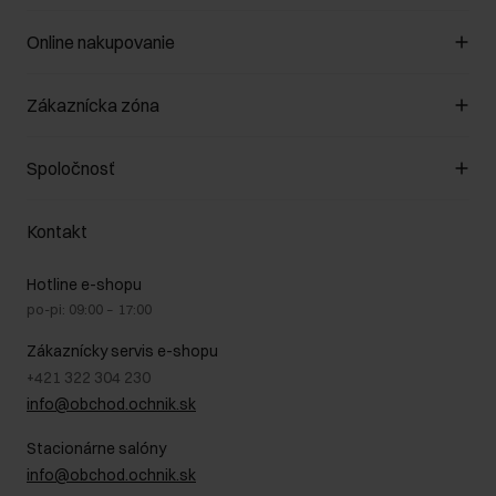
Online nakupovanie
Spravovať súbory cookie
Zákaznícka zóna
O obchode
Pravidlá obchodu
Zákazníky klub
Spoločnosť
Spôsob platby
Pravidlá propagácie
Náklady na doručenie
Záruka a reklamácie
O nás
Vrátenie
Kontakt
Starostlivosť o kožu
Stacionárne obchody
Na cestách
GDPR - Zásady ochrany osobných údajov
Hotline e-shopu
Bezpečné nakupovanie
Právne informácie
po-pi: 09:00 – 17:00
Blog
Kontakt
Najčastejšie kladené otázky (FAQ)
Zákaznícky servis e-shopu
+421 322 304 230
info@obchod.ochnik.sk
Stacionárne salóny
info@obchod.ochnik.sk