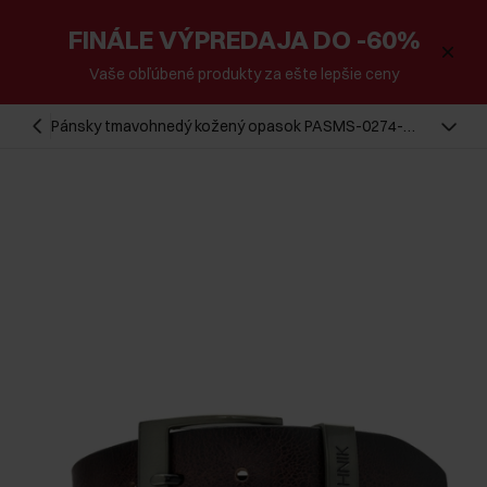
FINÁLE VÝPREDAJA DO -60%
Vaše obľúbené produkty za ešte lepšie ceny
Pánsky tmavohnedý kožený opasok PASMS-0274-
88(Z25)