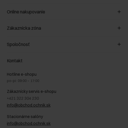
Online nakupovanie
Spravovať súbory cookie
Zákaznícka zóna
O obchode
Pravidlá obchodu
Zákazníky klub
Spoločnosť
Spôsob platby
Pravidlá propagácie
Náklady na doručenie
Záruka a reklamácie
O nás
Vrátenie
Kontakt
Starostlivosť o kožu
Stacionárne obchody
Na cestách
GDPR - Zásady ochrany osobných údajov
Hotline e-shopu
Bezpečné nakupovanie
Právne informácie
po-pi: 09:00 – 17:00
Blog
Kontakt
Najčastejšie kladené otázky (FAQ)
Zákaznícky servis e-shopu
+421 322 304 230
info@obchod.ochnik.sk
Stacionárne salóny
info@obchod.ochnik.sk