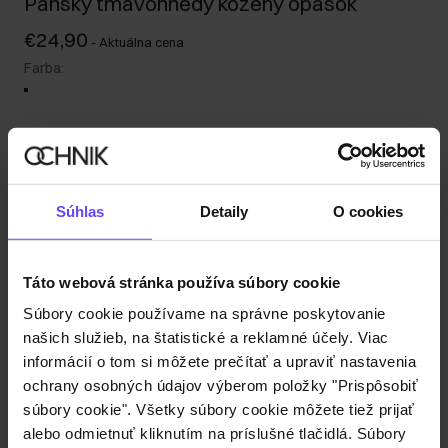
Pánsky tmavohnedý kožený opasok
€24,90
-
Aktuálna cena
Farba
:
Vyberte veľkosť
Súhlas
Detaily
O cookies
Popis produktu
Táto webová stránka používa súbory cookie
Detaily
Súbory cookie používame na správne poskytovanie
našich služieb, na štatistické a reklamné účely. Viac
informácií o tom si môžete prečítať a upraviť nastavenia
Zloženie a rozmery
ochrany osobných údajov výberom položky "Prispôsobiť
súbory cookie". Všetky súbory cookie môžete tiež prijať
alebo odmietnuť kliknutím na príslušné tlačidlá. Súbory
Recenzie